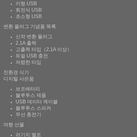
키형 USB
회전식 USB
초소형 USB
변환 플러그 기념품 목록
신작 변환 플러그
2.1A 출력
고출력 타입（2.1A 이상）
듀얼 USB 충전
저렴한 타입
친환경 식기
디지털 사은품
보조배터리
블루투스 제품
USB 데이터 케이블
블루투스 스피커
무선 충전기
여행 선물
러기지 벨트