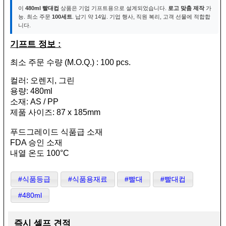
이
480ml 빨대컵
상품은 기업 기프트용으로 설계되었습니다.
로고 맞춤 제작
가
능. 최소 주문
100세트
. 납기 약 14일. 기업 행사, 직원 복리, 고객 선물에 적합합
니다.
기프트 정보 :
최소 주문 수량 (M.O.Q.) : 100 pcs.
컬러: 오렌지, 그린
용량: 480ml
소재: AS / PP
제품 사이즈: 87 x 185mm
푸드그레이드 식품급 소재
FDA 승인 소재
내열 온도 100°C
#식품등급
#식품용재료
#빨대
#빨대컵
#480ml
즉시 셀프 견적