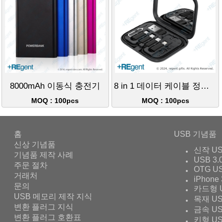
8000mAh 이동식 충전기
8 in 1 데이터 케이블 정리함
MOQ : 100pcs
MOQ : 100pcs
홈
USB 기념품
신상 기념품
신작 U
기념품 제작 사례
USB 3.
주문 절차
OTG U
거래처
iPhone 
문의
카드형 
USB 메모리 제작 지식
목재 U
변환 플러그 지식
금속 U
변환 플러그 호환표
키형 U