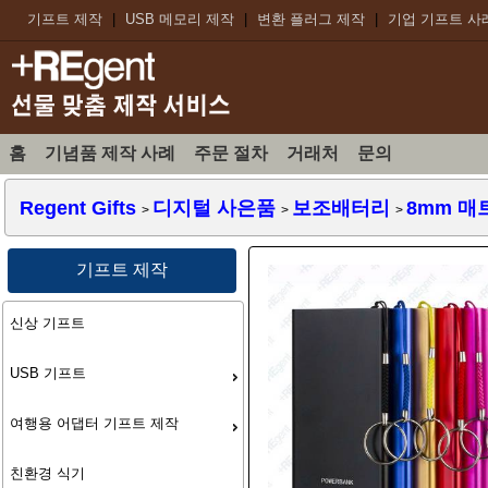
기프트 제작
|
USB 메모리 제작
|
변환 플러그 제작
|
기업 기프트 사
홈
기념품 제작 사례
주문 절차
거래처
문의
Regent Gifts
디지털 사은품
보조배터리
8mm 매
>
>
>
기프트 제작
신상 기프트
USB 기프트
여행용 어댑터 기프트 제작
친환경 식기