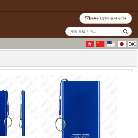
sales.kr@regent.gifts
사
이
트
검
색