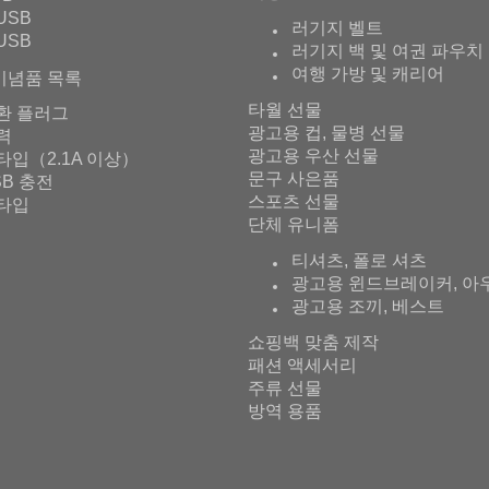
USB
러기지 벨트
USB
러기지 백 및 여권 파우치
여행 가방 및 캐리어
기념품 목록
타월 선물
환 플러그
광고용 컵, 물병 선물
출력
광고용 우산 선물
타입（2.1A 이상）
문구 사은품
SB 충전
스포츠 선물
타입
단체 유니폼
티셔츠, 폴로 셔츠
광고용 윈드브레이커, 아
광고용 조끼, 베스트
쇼핑백 맞춤 제작
패션 액세서리
주류 선물
방역 용품