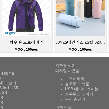
방수 윈드브레이커
304 스테인리스 스틸 320ml 진공 보온병
MOQ : 100pcs
MOQ : 100pcs
친환경 식기
디지털 사은품
SB 메모리
0
보조배터리
SB 메모리
블루투스 제품
3-in-1 USB
USB 데이터 케이블
USB
블루투스 스피커
SB
무선 충전기
SB
여행 선물
SB