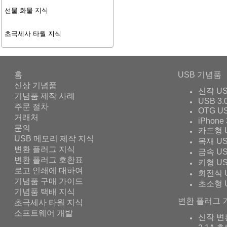
선물 화물 지식
초극세사 타월 지식
홈
USB 기념품
신상 기념품
신작 U
기념품 제작 사례
USB 3.
주문 절차
OTG U
거래처
iPhone 
문의
카드형 
USB 메모리 제작 지식
목재 U
변환 플러그 지식
금속 U
변환 플러그 호환표
키형 U
로고 인쇄에 대하여
회전식 
기념품 구매 가이드
초소형 
기념품 택배 지식
변환 플러그 
초극세사 타월 지식
소프트웨어 개발
신작 변