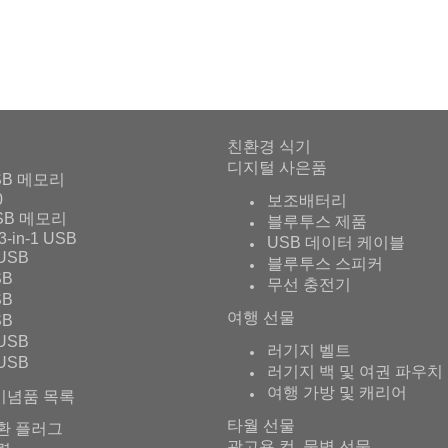
친환경 식기
디지털 사은품
SB 메모리
0
보조배터리
SB 메모리
블루투스 제품
3-in-1 USB
USB 데이터 케이블
USB
블루투스 스피커
SB
무선 충전기
SB
여행 선물
SB
USB
러기지 벨트
USB
러기지 백 및 여권 파우치
여행 가방 및 캐리어
기념품 목록
타월 선물
환 플러그
광고용 컵, 물병 선물