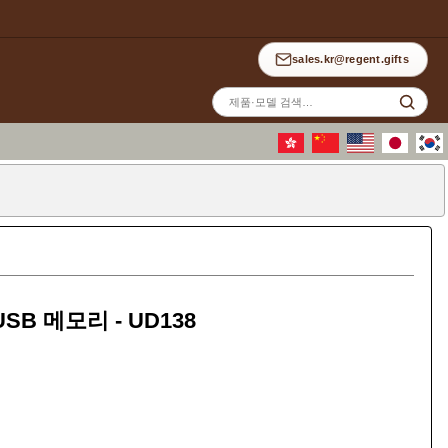
sales.kr@regent.gifts
사
이
트
검
색
B 메모리 - UD138