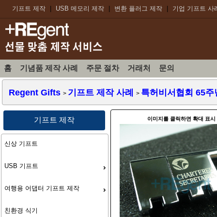
기프트 제작
|
USB 메모리 제작
|
변환 플러그 제작
|
기업 기프트 사
홈
기념품 제작 사례
주문 절차
거래처
문의
Regent Gifts
기프트 제작 사례
특허비서협회 65주년 
>
>
이미지를 클릭하면 확대 표시
기프트 제작
신상 기프트
USB 기프트
여행용 어댑터 기프트 제작
친환경 식기