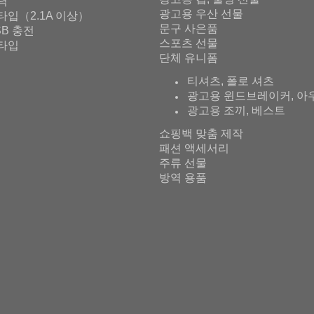
출력
광고용 우산 선물
타입（2.1A 이상）
문구 사은품
SB 충전
스포츠 선물
타입
단체 유니폼
티셔츠, 폴로 셔츠
광고용 윈드브레이커, 아
광고용 조끼, 베스트
쇼핑백 맞춤 제작
패션 액세서리
주류 선물
방역 용품