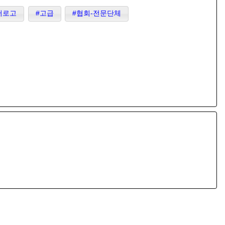
저로고
#고급
#협회-전문단체