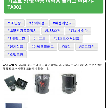
기프트 상세:만능 여행용 플러그 변환기-
TA001
#CE인증
#핫아이템
#여행어댑터
#USB전원공급장치
#USB충전
#전세계호환
#6개월보증
#기프트
#기프트추천상품
#인기상품
#여행용플러그
#출장
#로고각인
#호텔호환
참고 작품
*이미지의 로고는 과거 고객 전용입니다. 이미지는 참고용이며, 주문 시에는
해당 로고가 제품에 포함되지 않습니다.