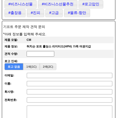
#비즈니스선물
#비즈니스선물추천
#로고압인
#출장용
#진피
#고급
#물류-항만
기프트 주문 제작 견적 문의
*아래 정보를 입력해 주세요.
제품 모델:
CM
제품 정보:
허치슨 포트 홀딩스 리미티드(HPH) 가죽 여권지갑
견적 수량:
로고 인쇄:
로고 없음
1색(1C)
2색(2C)
이메일:
이름:
회사명:
전화번호: