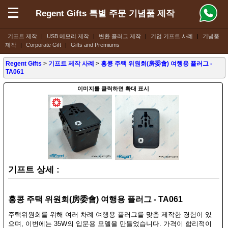
Regent Gifts 특별 주문 기념품 제작
기프트 제작
|
USB 메모리 제작
|
변환 플러그 제작
|
기업 기프트 사례
|
기념품
제작
|
Corporate Gift
|
Gifts and Premiums
Regent Gifts
>
기프트 제작 사례
>
홍콩 주택 위원회(房委會) 여행용 플러그 -
TA061
이미지를 클릭하면 확대 표시
기프트 상세 :
홍콩 주택 위원회(房委會) 여행용 플러그 - TA061
주택위원회를 위해 여러 차례 여행용 플러그를 맞춤 제작한 경험이 있
으며, 이번에는 35W의 입문용 모델을 만들었습니다. 가격이 합리적이