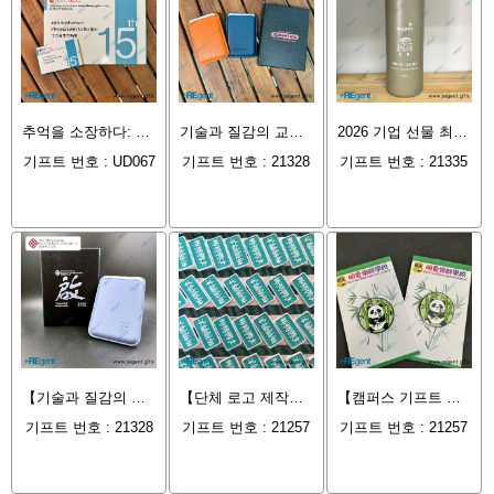
추억을 소장하다: 홍콩 의학회 사진회 '카드형 USB' 맞춤 제작, 디지털 시대의 예술 매개체
기술과 질감의 교차점: Huijun Gift MagSafe 자석 가죽 카드 홀더, 고급 비즈니스 선물의 새로운 기준을 제시합니다
2026 기업 선물 최고의 선택: Trinseo 500ml 맞춤형 보온병, 브랜드 깊은 영향력 구축
기프트 번호 : UD067
기프트 번호 : 21328
기프트 번호 : 21335
【기술과 질감의 결합】PolyU 홍콩 이공대학교 맞춤형: 휘준 기프트 Magsafe 다기능 가죽 카드 지갑
【단체 로고 제작】 침사추 침례교회: 휘준 기프트가 제작한 깔끔한 스타일의 흰색 도금 금속 배지
【캠퍼스 기프트 최고의 선택】 명애락군학교: 휘준 기프트가 제작한 정교한 팬더 테마 도금 메탈 배지
기프트 번호 : 21328
기프트 번호 : 21257
기프트 번호 : 21257