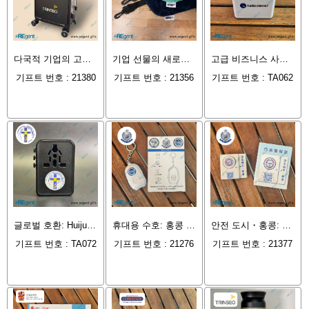
다국적 기업의 고급 선물 미학: Trinseo(트린세오)가 왜 맞춤형 '20인치 PC 더블 오픈 무소음 휠 캐리어'를 지정했는가
기업 선물의 새로운 트렌드! Marathon Sports가 왜 '저가 항공 필수품, 충전식 U자형 목베개'를 비즈니스 사은품으로 선택했을까?
고급 비즈니스 사은품 첫 번째 선택: 일본 핀테크 브랜드 Helloclever 만능 여행용 어댑터 맞춤 제작 사례 분석
기프트 번호 : 21380
기프트 번호 : 21356
기프트 번호 : TA062
글로벌 호환: Huijun Gift 70W GaN 갈륨 나이트라이드 여행용 어댑터, 고효율 비즈니스 선물 최적의 선택
휴대용 수호: 홍콩 경찰 '경민 호성 계획' 개인 경보기, 맞춤형 안전감을 제공합니다
안전 도시・홍콩: 홍콩 경찰 맞춤형 '문창 경보기', 가정의 첫 번째 방어선을 지키다
기프트 번호 : TA072
기프트 번호 : 21276
기프트 번호 : 21377