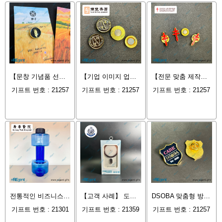
【문창 기념품 선정】 HKCROPCIRCLE 보리: 휘준 기념품이 금속 배지와 예술 뒷면 카드의 완벽한 조화를 구현하다
【기업 이미지 업그레이드】남풍그룹 맞춤형: 휘준 기프트가 제작한 'Do Good Do Well' 금속 자석 배지
【전문 맞춤 제작】 홍콩 결핵 심장 및 흉부 질환 협회: 휘준 기념품 금속 자석 배지 공예 분석
기프트 번호 : 21257
기프트 번호 : 21257
기프트 번호 : 21257
전통적인 비즈니스 사은품의 틀을 깨다: 덤벨 물병 맞춤 제작 사례를 통해 본 건강과 기업 브랜드 이미지의 완벽한 결합
【고객 사례】 도시 안전 수호: '홍콩 경찰 Safecity.hk'를 위한 맞춤형 3C 인증 MagSafe 거치대 무선 충전기
DSOBA 맞춤형 방패 모양 금속 배지
기프트 번호 : 21301
기프트 번호 : 21359
기프트 번호 : 21257