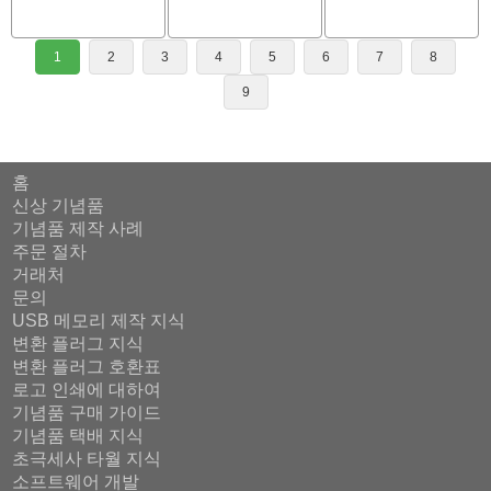
1
2
3
4
5
6
7
8
9
홈
신상 기념품
기념품 제작 사례
주문 절차
거래처
문의
USB 메모리 제작 지식
변환 플러그 지식
변환 플러그 호환표
로고 인쇄에 대하여
기념품 구매 가이드
기념품 택배 지식
초극세사 타월 지식
소프트웨어 개발