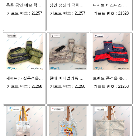
홍콩 공연 예술 학원 전속 맞춤 제작: 입체 조각 자석 배지의 디자인 미학과 공정 분석
장인 정신의 극치를 보여주다: 위준 선물이 홍콩 소년 경찰을 위해 제작한 투톤 도금 금속 배지
디지털 비즈니스 시대에 대응하다: 홍콩 경마 자선 신탁 기금의 선물 사례를 통해 Magsafe 휴대폰 거치대 카드 케이스의 비즈니스 노출 효과를 살펴보다
기프트 번호 : 21257
기프트 번호 : 21257
기프트 번호 : 21328
세련됨과 실용성을 겸비한 기업 선물 제작: Catalog HK 여행 7종 수납 파우치 맞춤 제작 사례
현대 미니멀리즘 미학을 강조한 비즈니스 선물: Zverest 여행용 멀티 파우치 맞춤 제작 사례
브랜드 품격을 높이는 기업 선물: 르꼬끄 스포르티브 5종 여행 수납 파우치 맞춤 제작 사례 분석
기프트 번호 : 21258
기프트 번호 : 21258
기프트 번호 : 21258