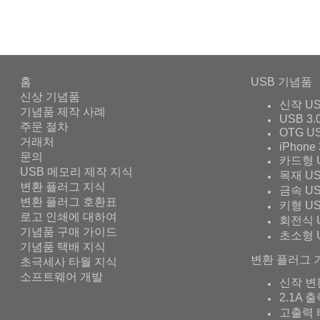
홈
USB 기념품
신상 기념품
신작 U
기념품 제작 사례
USB 3.
주문 절차
OTG U
거래처
iPhone 
문의
카드형 
USB 메모리 제작 지식
목재 U
변환 플러그 지식
금속 U
변환 플러그 호환표
키형 U
로고 인쇄에 대하여
회전식 
기념품 구매 가이드
초소형 
기념품 택배 지식
변환 플러그 
초극세사 타월 지식
소프트웨어 개발
신작 변
2.1A 
고출력 