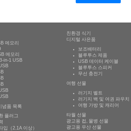
친환경 식기
디지털 사은품
SB 메모리
0
보조배터리
SB 메모리
블루투스 제품
3-in-1 USB
USB 데이터 케이블
USB
블루투스 스피커
SB
무선 충전기
SB
여행 선물
SB
USB
러기지 벨트
USB
러기지 백 및 여권 파우치
여행 가방 및 캐리어
기념품 목록
타월 선물
환 플러그
광고용 컵, 물병 선물
출력
광고용 우산 선물
타입（2.1A 이상）