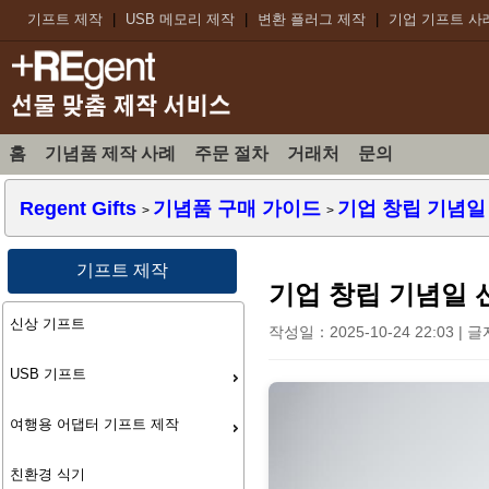
기프트 제작
|
USB 메모리 제작
|
변환 플러그 제작
|
기업 기프트 사
홈
기념품 제작 사례
주문 절차
거래처
문의
Regent Gifts
기념품 구매 가이드
기업 창립 기념일
>
>
기프트 제작
기업 창립 기념일 
신상 기프트
작성일：2025-10-24 22:03 | 
USB 기프트
여행용 어댑터 기프트 제작
친환경 식기