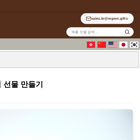
sales.kr@regent.gifts
사
이
트
검
색
기
념 선물 만들기