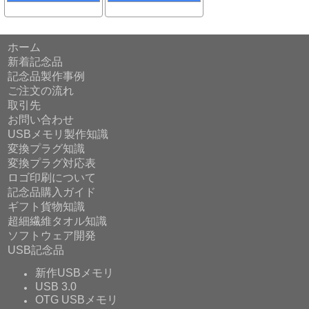
ホーム
新着記念品
記念品製作事例
ご注文の流れ
取引先
お問い合わせ
USBメモリ製作知識
変換プラグ知識
変換プラグ対応表
ロゴ印刷について
記念品購入ガイド
ギフト貨物知識
超細繊維タオル知識
ソフトウェア開発
USB記念品
新作USBメモリ
USB 3.0
OTG USBメモリ