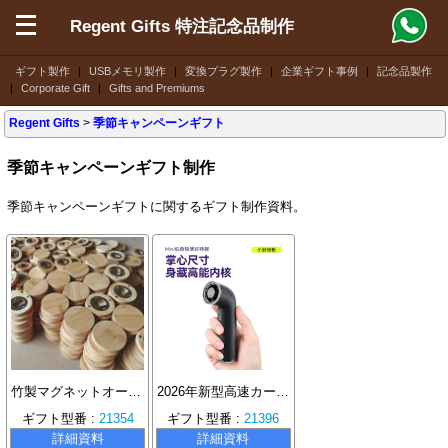
Regent Gifts 特注記念品制作
ギフト製作
|
USBメモリ製作
|
変換プラグ製作
|
企業ギフト事例
|
記念品製作
|
Corporate Gift
|
Gifts and Premiums
Regent Gifts
>
季節キャンペーンギフト
季節キャンペーンギフト制作
季節キャンペーンギフトに関するギフト制作資料。
竹製マグネットオープナー手作りDIYギフト、ウェディングパーティーに最適
2026年新型高速カーブファンUSB充電ポータブル大風量ハンドファン
ギフト型番 :
21354
ギフト型番 :
21396
詳細資料
詳細資料