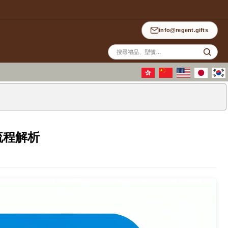
info@regent.gifts
站
內
搜
尋
流程解析