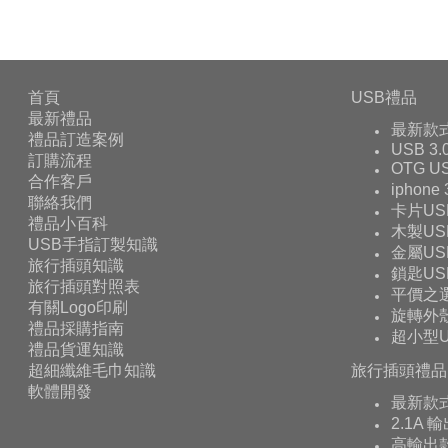
首頁
USB禮品
最新禮品
最新款
禮品訂造案例
USB 3.
訂購流程
OTG 
合作客戶
iphone
聯絡我們
卡片US
禮品小百科
木製US
USB手指訂製知識
金屬US
旅行插頭知識
鎖匙US
旅行插頭對照表
平價之
有關Logo印刷
旋轉外殼
禮品採購指南
超小型U
禮品貨運知識
超細纖維毛巾知識
旅行插頭禮品
軟體開發
最新款
2.1A 
高輸出款