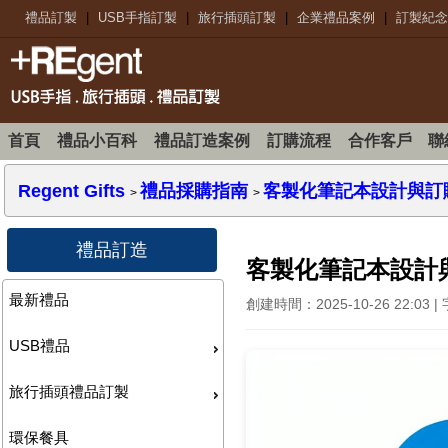
禮品訂製
|
USB手指訂製
|
旅行插頭訂製
|
企業禮品案例
|
訂製紀念
首頁
禮品小百科
禮品訂造案例
訂購流程
合作客戶
聯
Regent Gifts
禮品採購指南
客製化筆記本設計與訂
>
>
禮品訂造
客製化筆記本設計
最新禮品
創建時間：2025-10-26 22:0
USB禮品
旅行插頭禮品訂製
環保餐具