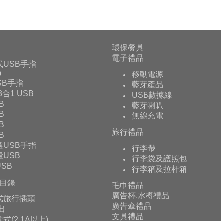
環保餐具
電子禮品
式USB手指
0
移動電源
USB手指
藍芽產品
 3合1 USB
USB數據線
B
藍芽喇叭
B
無線充電
B
旅行禮品
B
選USB手指
行李帶
USB
行李袋及護照包
SB
行李箱及拉杆箱
目錄
毛巾禮品
廣告杯,水樽禮品
式旅行插頭
廣告傘禮品
輸出
文具禮品
式(2.1A以上)