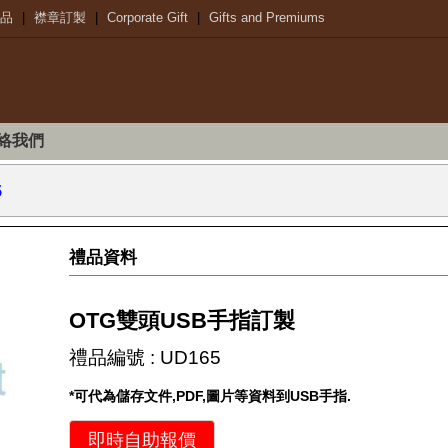
品
|
襟章訂製
|
Corporate Gift
|
Gifts and Premiums
絡我們
5
禮品資料
OTG雙頭USB手指訂製
禮品編號 : UD165
*可代為儲存文件,PDF,圖片等資料到USB手指.
即時自助報價