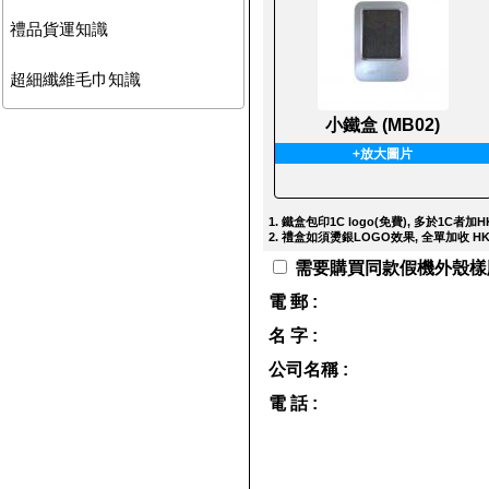
禮品貨運知識
超細纖維毛巾知識
小鐵盒 (MB02)
+放大圖片
1. 鐵盒包印1C logo(免費), 多於1C者加HK
2. 禮盒如須燙銀LOGO效果, 全單加收 HKD
需要購買同款假機外殼樣版作參
電 郵 :
名 字 :
公司名稱 :
電 話 :