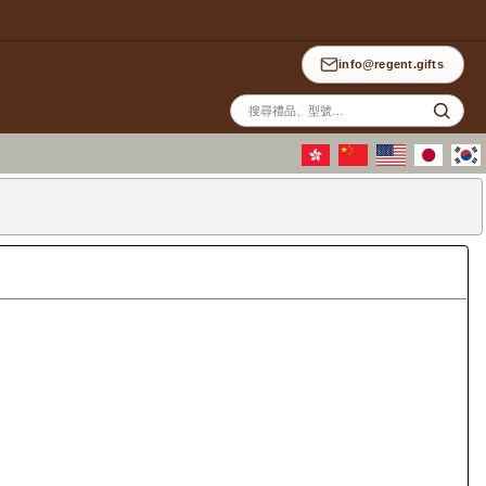
info@regent.gifts
站
內
搜
尋