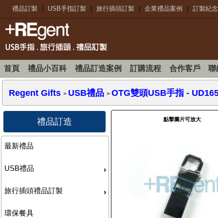
禮品訂製
|
USB手指訂製
|
旅行插頭訂製
|
企業禮品案例
|
訂製紀念
首頁
禮品小百科
禮品訂造案例
訂購流程
合作客戶
聯
Regent Gifts
USB禮品
OTG雙頭USB手指
- UD16
>
>
點擊圖片可放大
禮品訂造
最新禮品
USB禮品
旅行插頭禮品訂製
環保餐具