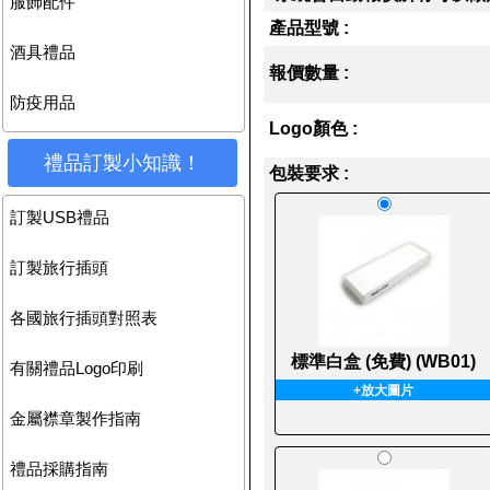
服飾配件
產品型號 :
酒具禮品
報價數量 :
防疫用品
Logo顏色 :
禮品訂製小知識！
包裝要求 :
訂製USB禮品
訂製旅行插頭
各國旅行插頭對照表
標準白盒 (免費) (WB01)
有關禮品Logo印刷
+放大圖片
金屬襟章製作指南
禮品採購指南