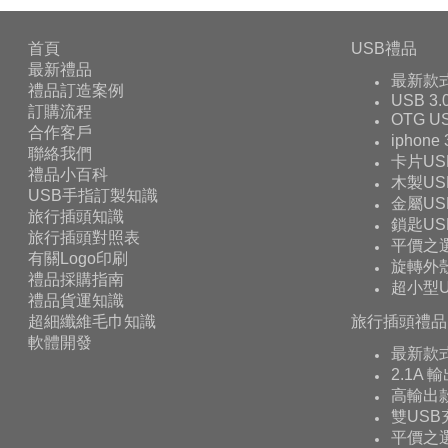
首頁
USB禮品
最新禮品
最新款
禮品訂造案例
USB 3.
訂購流程
OTG 
合作客戶
iphone
聯絡我們
卡片US
禮品小百科
木製US
USB手指訂製知識
金屬US
旅行插頭知識
鎖匙US
旅行插頭對照表
平價之
有關Logo印刷
旋轉外殼
禮品採購指南
超小型U
禮品貨運知識
超細纖維毛巾知識
旅行插頭禮品
軟體開發
最新款
2.1A 
高輸出款
雙USB
平價之