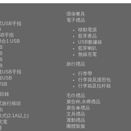
環保餐具
電子禮品
式USB手指
0
移動電源
USB手指
藍芽產品
 3合1 USB
USB數據線
B
藍芽喇叭
B
無線充電
B
旅行禮品
B
選USB手指
行李帶
USB
行李袋及護照包
SB
行李箱及拉杆箱
目錄
毛巾禮品
廣告杯,水樽禮品
式旅行插頭
廣告傘禮品
輸出
文具禮品
式(2.1A以上)
運動禮品
充電
團體製服
選