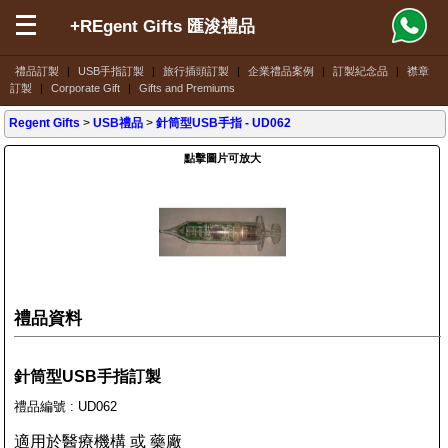
+REgent Gifts 匯浚禮品
禮品訂製
|
USB手指訂製
|
旅行插頭訂製
|
企業禮品案例
|
訂製紀念品
|
襟章
訂製
|
Corporate Gift
|
Gifts and Premiums
Regent Gifts
>
USB禮品
>
針筒型USB手指
- UD062
點擊圖片可放大
禮品資料
針筒型USB手指訂製
禮品編號 : UD062
適用於醫療機構 或 藥廠