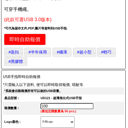
可穿手機繩。
(此款可選USB 3.0版本)
*可代為儲存文件,PDF,圖片等資料到USB手指.
即時自助報價
#匙扣
#半年保用
#纖薄
#超小型
#輕巧
#黑膠體
USB手指即時自助報價
*只需輸入以下資料, 便可以即時取得報價, 唔駛等.
*系統會自動報價所有可以做的USB容量。
產品型號 :
UD121 - 超薄推出式USB手指
報價數量 :
(最低定購數量為 50 pcs.)
Logo顏色 :