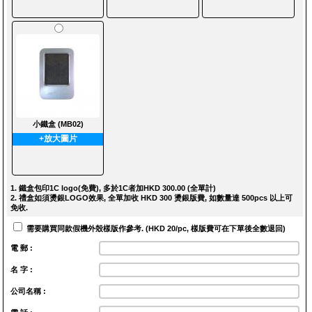
小鐵盒 (MB02)
+放大圖片
1. 鐵盒包印1C logo(免費), 多於1C者加HKD 300.00 (全單計)
2. 禮盒如須燙銀LOGO效果, 全單加收 HKD 300 燙銀版費, 如數量達 500pcs 以上可
免收.
需要購買同款假機外殼樣版作參考. (HKD 20/pc, 樣版費可在下單後全數退回)
電 郵 :
名 字 :
公司名稱 :