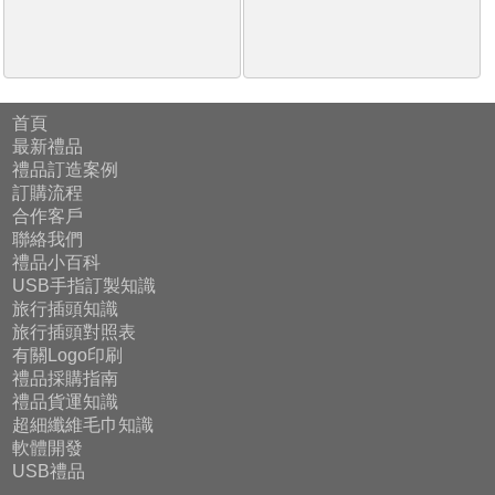
首頁
最新禮品
禮品訂造案例
訂購流程
合作客戶
聯絡我們
禮品小百科
USB手指訂製知識
旅行插頭知識
旅行插頭對照表
有關Logo印刷
禮品採購指南
禮品貨運知識
超細纖維毛巾知識
軟體開發
USB禮品