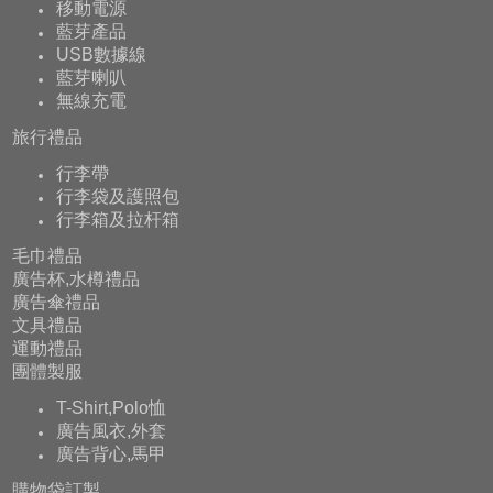
移動電源
藍芽產品
USB數據線
藍芽喇叭
無線充電
旅行禮品
行李帶
行李袋及護照包
行李箱及拉杆箱
毛巾禮品
廣告杯,水樽禮品
廣告傘禮品
文具禮品
運動禮品
團體製服
T-Shirt,Polo恤
廣告風衣,外套
廣告背心,馬甲
購物袋訂製