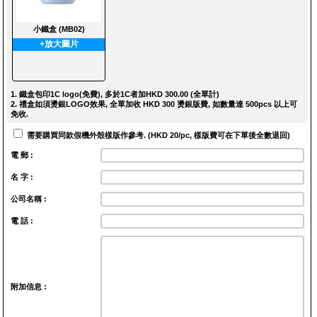
小鐵盒 (MB02)
+放大圖片
1. 鐵盒包印1C logo(免費), 多於1C者加HKD 300.00 (全單計)
2. 禮盒如須燙銀LOGO效果, 全單加收 HKD 300 燙銀版費, 如數量達 500pcs 以上可
免收.
需要購買同款假機外殼樣版作參考. (HKD 20/pc, 樣版費可在下單後全數退回)
電 郵 :
名 字 :
公司名稱 :
電 話 :
附加信息 :