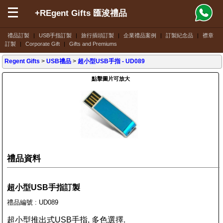
+REgent Gifts 匯浚禮品
禮品訂製
|
USB手指訂製
|
旅行插頭訂製
|
企業禮品案例
|
訂製紀念品
|
襟章
訂製
|
Corporate Gift
|
Gifts and Premiums
Regent Gifts
>
USB禮品
>
超小型USB手指
- UD089
點擊圖片可放大
禮品資料
超小型USB手指訂製
禮品編號 : UD089
超小型推出式USB手指, 多色選擇.