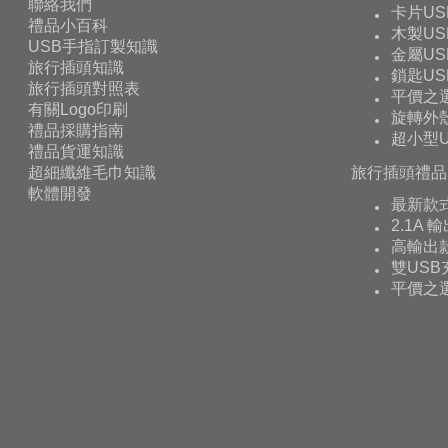
聯絡我們
卡片US
禮品小百科
木製US
USB手指訂製知識
金屬US
旅行插頭知識
鎖匙US
旅行插頭對照表
平價之
有關Logo印刷
旋轉外殼
禮品採購指南
超小型U
禮品貨運知識
超細纖維毛巾知識
旅行插頭禮品
軟體開發
最新款
2.1A 
高輸出款
雙USB
平價之