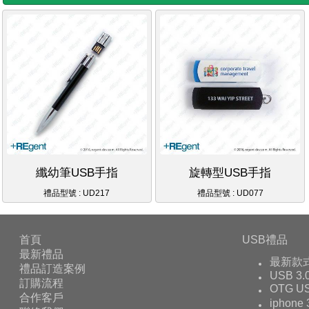
纖幼筆USB手指
旋轉型USB手指
禮品型號 : UD217
禮品型號 : UD077
首頁
USB禮品
最新禮品
最新款
禮品訂造案例
USB 3.
訂購流程
OTG 
合作客戶
iphone