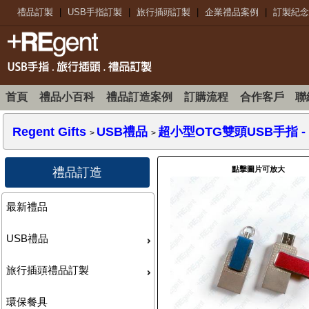
禮品訂製
|
USB手指訂製
|
旅行插頭訂製
|
企業禮品案例
|
訂製紀念
首頁
禮品小百科
禮品訂造案例
訂購流程
合作客戶
聯
Regent Gifts
USB禮品
超小型OTG雙頭USB手指
-
>
>
點擊圖片可放大
禮品訂造
最新禮品
USB禮品
旅行插頭禮品訂製
環保餐具