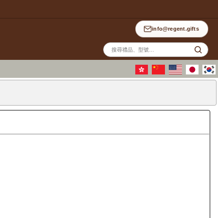
info@regent.gifts
站
內
搜
尋