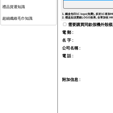
禮品貨運知識
1. 鐵盒包印1C logo(免費), 多於1C者加HK
2. 禮盒如須燙銀LOGO效果, 全單加收 HKD
超細纖維毛巾知識
需要購買同款假機外殼樣版作參
電 郵 :
名 字 :
公司名稱 :
電 話 :
附加信息 :