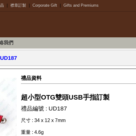
品
|
襟章訂製
|
Corporate Gift
|
Gifts and Premiums
絡我們
 UD187
禮品資料
超小型OTG雙頭USB手指訂製
禮品編號 : UD187
尺寸 : 34 x 12 x 7mm
重量 : 4.6g