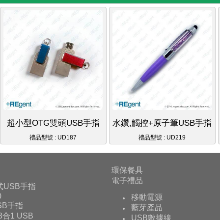
超小型OTG雙頭USB手指
水鑽,觸控+原子筆USB手指
禮品型號 : UD187
禮品型號 : UD219
環保餐具
電子禮品
式USB手指
0
移動電源
USB手指
藍芽產品
 3合1 USB
USB數據線