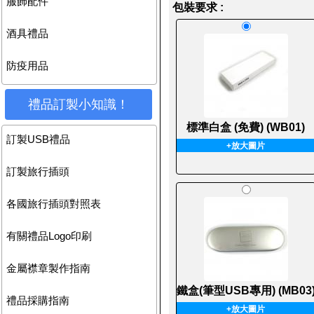
服飾配件
包裝要求 :
酒具禮品
防疫用品
禮品訂製小知識！
標準白盒 (免費) (WB01)
訂製USB禮品
+放大圖片
訂製旅行插頭
各國旅行插頭對照表
有關禮品Logo印刷
金屬襟章製作指南
鐵盒(筆型USB專用) (MB03
禮品採購指南
+放大圖片