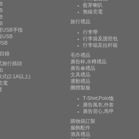
B
藍芽喇叭
B
無線充電
B
旅行禮品
B
選USB手指
行李帶
USB
行李袋及護照包
SB
行李箱及拉杆箱
目錄
毛巾禮品
廣告杯,水樽禮品
式旅行插頭
廣告傘禮品
輸出
文具禮品
式(2.1A以上)
運動禮品
充電
團體製服
選
T-Shirt,Polo恤
廣告風衣,外套
廣告背心,馬甲
購物袋訂製
服飾配件
酒具禮品