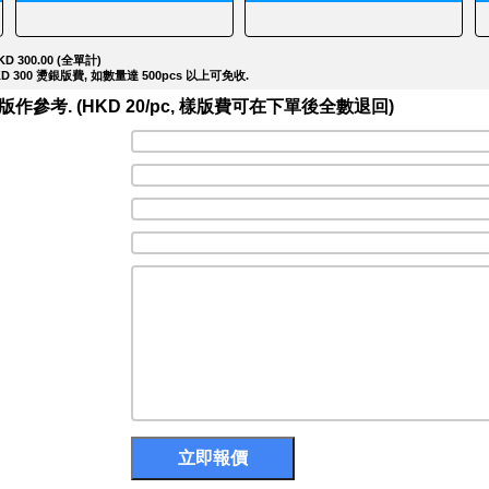
D 300.00 (全單計)
 300 燙銀版費, 如數量達 500pcs 以上可免收.
考. (HKD 20/pc, 樣版費可在下單後全數退回)