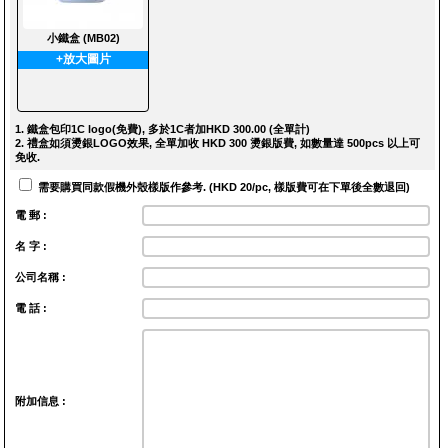
小鐵盒 (MB02)
+放大圖片
1. 鐵盒包印1C logo(免費), 多於1C者加HKD 300.00 (全單計)
2. 禮盒如須燙銀LOGO效果, 全單加收 HKD 300 燙銀版費, 如數量達 500pcs 以上可
免收.
需要購買同款假機外殼樣版作參考. (HKD 20/pc, 樣版費可在下單後全數退回)
電 郵 :
名 字 :
公司名稱 :
電 話 :
附加信息 :