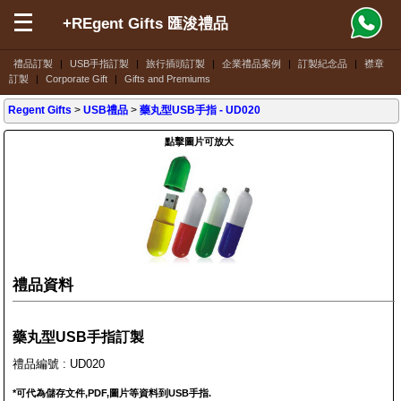
+REgent Gifts 匯浚禮品
禮品訂製
|
USB手指訂製
|
旅行插頭訂製
|
企業禮品案例
|
訂製紀念品
|
襟章
訂製
|
Corporate Gift
|
Gifts and Premiums
Regent Gifts
>
USB禮品
>
藥丸型USB手指
- UD020
點擊圖片可放大
禮品資料
藥丸型USB手指訂製
禮品編號 : UD020
*可代為儲存文件,PDF,圖片等資料到USB手指.