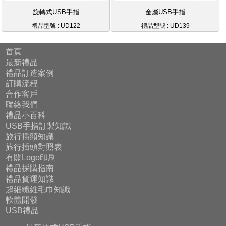
旋轉式USB手指
金屬USB手指
禮品型號 : UD122
禮品型號 : UD139
首頁
最新禮品
禮品訂造案例
訂購流程
合作客戶
聯絡我們
禮品小百科
USB手指訂製知識
旅行插頭知識
旅行插頭對照表
有關Logo印刷
禮品採購指南
禮品貨運知識
超細纖維毛巾知識
軟體開發
USB禮品