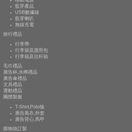
藍芽產品
USB數據線
藍芽喇叭
無線充電
旅行禮品
行李帶
行李袋及護照包
行李箱及拉杆箱
毛巾禮品
廣告杯,水樽禮品
廣告傘禮品
文具禮品
運動禮品
團體製服
T-Shirt,Polo恤
廣告風衣,外套
廣告背心,馬甲
購物袋訂製