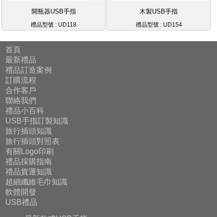
開瓶器USB手指
木製USB手指
禮品型號 : UD118
禮品型號 : UD154
首頁
最新禮品
禮品訂造案例
訂購流程
合作客戶
聯絡我們
禮品小百科
USB手指訂製知識
旅行插頭知識
旅行插頭對照表
有關Logo印刷
禮品採購指南
禮品貨運知識
超細纖維毛巾知識
軟體開發
USB禮品