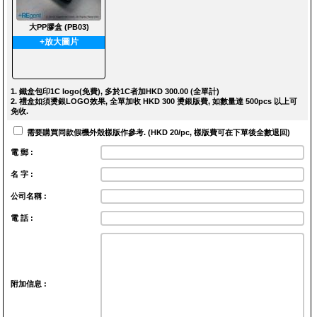
大PP膠盒 (PB03)
+放大圖片
1. 鐵盒包印1C logo(免費), 多於1C者加HKD 300.00 (全單計)
2. 禮盒如須燙銀LOGO效果, 全單加收 HKD 300 燙銀版費, 如數量達 500pcs 以上可
免收.
需要購買同款假機外殼樣版作參考. (HKD 20/pc, 樣版費可在下單後全數退回)
電 郵 :
名 字 :
公司名稱 :
電 話 :
附加信息 :