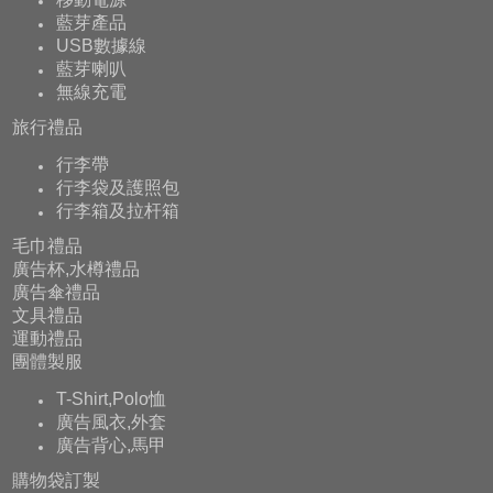
藍芽產品
USB數據線
藍芽喇叭
無線充電
旅行禮品
行李帶
行李袋及護照包
行李箱及拉杆箱
毛巾禮品
廣告杯,水樽禮品
廣告傘禮品
文具禮品
運動禮品
團體製服
T-Shirt,Polo恤
廣告風衣,外套
廣告背心,馬甲
購物袋訂製