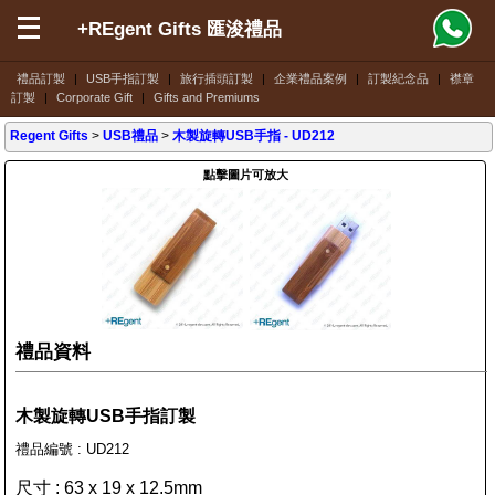
+REgent Gifts 匯浚禮品
禮品訂製
|
USB手指訂製
|
旅行插頭訂製
|
企業禮品案例
|
訂製紀念品
|
襟章
訂製
|
Corporate Gift
|
Gifts and Premiums
Regent Gifts
>
USB禮品
>
木製旋轉USB手指
- UD212
點擊圖片可放大
禮品資料
木製旋轉USB手指訂製
禮品編號 : UD212
尺寸 : 63 x 19 x 12.5mm