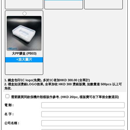
大PP膠盒 (PB03)
+放大圖片
1. 鐵盒包印1C logo(免費), 多於1C者加HKD 300.00 (全單計)
2. 禮盒如須燙銀LOGO效果, 全單加收 HKD 300 燙銀版費, 如數量達 500pcs 以上可
免收.
需要購買同款假機外殼樣版作參考. (HKD 20/pc, 樣版費可在下單後全數退回)
電 郵 :
名 字 :
公司名稱 :