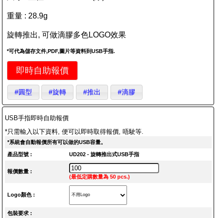
重量 : 28.9g
旋轉推出, 可做滴膠多色LOGO效果
*可代為儲存文件,PDF,圖片等資料到USB手指.
即時自助報價
#圓型
#旋轉
#推出
#滴膠
USB手指即時自助報價
*只需輸入以下資料, 便可以即時取得報價, 唔駛等.
*系統會自動報價所有可以做的USB容量。
產品型號 :
UD202 - 旋轉推出式USB手指
報價數量 :
(最低定購數量為 50 pcs.)
Logo顏色 :
包裝要求 :