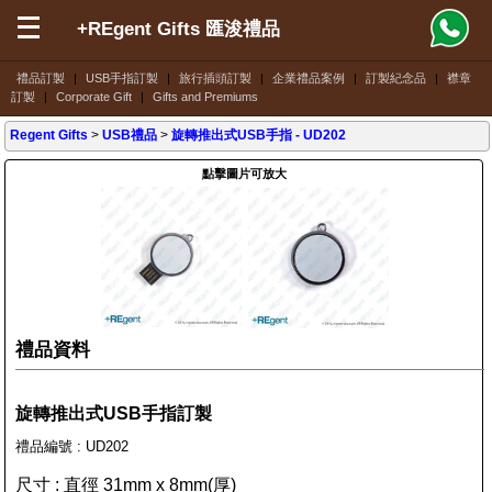
+REgent Gifts 匯浚禮品
禮品訂製
|
USB手指訂製
|
旅行插頭訂製
|
企業禮品案例
|
訂製紀念品
|
襟章
訂製
|
Corporate Gift
|
Gifts and Premiums
Regent Gifts
>
USB禮品
>
旋轉推出式USB手指
- UD202
點擊圖片可放大
禮品資料
旋轉推出式USB手指訂製
禮品編號 : UD202
尺寸 : 直徑 31mm x 8mm(厚)