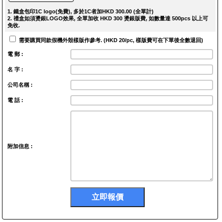
1. 鐵盒包印1C logo(免費), 多於1C者加HKD 300.00 (全單計)
2. 禮盒如須燙銀LOGO效果, 全單加收 HKD 300 燙銀版費, 如數量達 500pcs 以上可
免收.
需要購買同款假機外殼樣版作參考. (HKD 20/pc, 樣版費可在下單後全數退回)
電 郵 :
名 字 :
公司名稱 :
電 話 :
附加信息 :