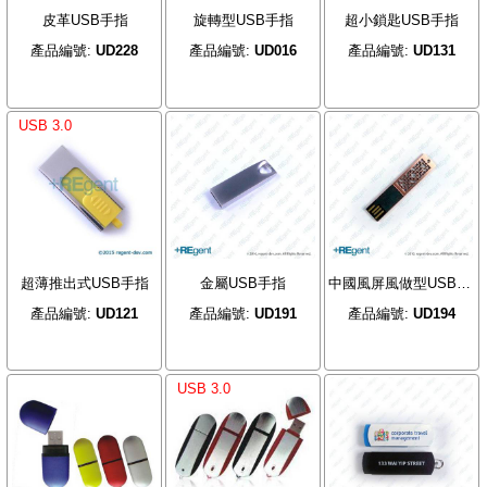
皮革USB手指
旋轉型USB手指
超小鎖匙USB手指
產品編號:
UD228
產品編號:
UD016
產品編號:
UD131
USB 3.0
超薄推出式USB手指
金屬USB手指
中國風屏風做型USB手指
產品編號:
UD121
產品編號:
UD191
產品編號:
UD194
USB 3.0