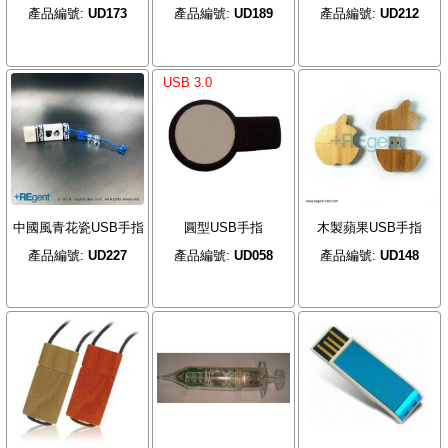
產品編號:
UD173
產品編號:
UD189
產品編號:
UD212
USB 3.0
中國風青花瓷USB手指
圓型USB手指
木製蘋果USB手指
產品編號:
UD227
產品編號:
UD058
產品編號:
UD148