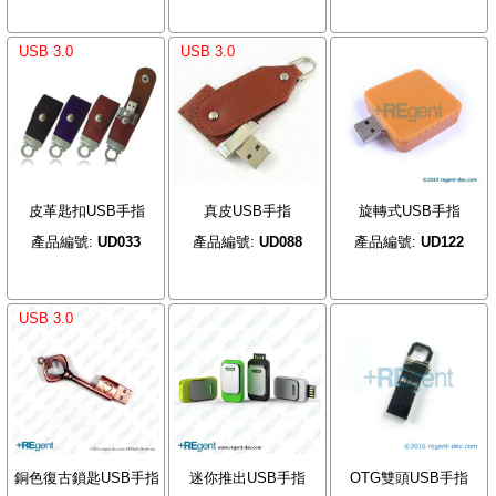
USB 3.0
USB 3.0
皮革匙扣USB手指
真皮USB手指
旋轉式USB手指
產品編號:
UD033
產品編號:
UD088
產品編號:
UD122
USB 3.0
銅色復古鎖匙USB手指
迷你推出USB手指
OTG雙頭USB手指