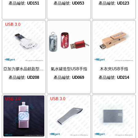
產品編號:
UD151
產品編號:
UD053
產品編號:
UD123
USB 3.0
亞加力膠水晶鎖匙型USB...
氣水罐造型USB手指
木衣夾USB手指
產品編號:
UD208
產品編號:
UD069
產品編號:
UD214
USB 3.0
USB 3.0