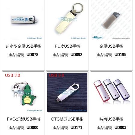
超小型金屬USB手指
PU皮USB手指
金屬USB手指
產品編號:
UD078
產品編號:
UD092
產品編號:
UD195
USB 3.0
USB 3.0
PVC-訂製USB手指
OTG雙頭USB手指
時尚USB手指
產品編號:
UD000
產品編號:
UD171
產品編號:
UD003