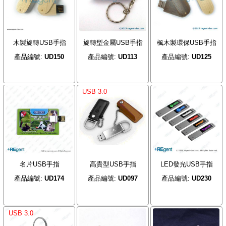
木製旋轉USB手指
旋轉型金屬USB手指
楓木製環保USB手指
產品編號:
UD150
產品編號:
UD113
產品編號:
UD125
USB 3.0
名片USB手指
高貴型USB手指
LED發光USB手指
產品編號:
UD174
產品編號:
UD097
產品編號:
UD230
USB 3.0