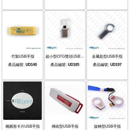
竹製USB手指
超小型OTG雙頭USB手...
金屬匙型USB手指
產品編號:
UD140
產品編號:
UD185
產品編號:
UD197
橢圓形卡片USB手指
傳統型USB手指
旋轉型USB手指