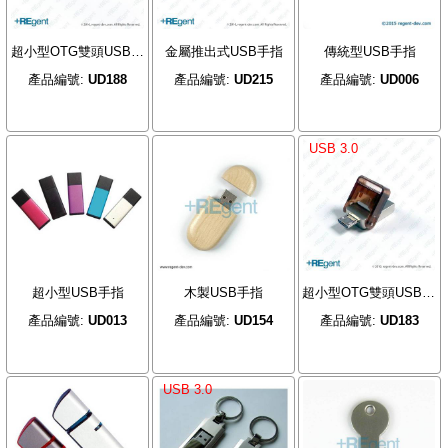
超小型OTG雙頭USB手...
金屬推出式USB手指
傳統型USB手指
產品編號:
UD188
產品編號:
UD215
產品編號:
UD006
USB 3.0
超小型USB手指
木製USB手指
超小型OTG雙頭USB手...
產品編號:
UD013
產品編號:
UD154
產品編號:
UD183
USB 3.0