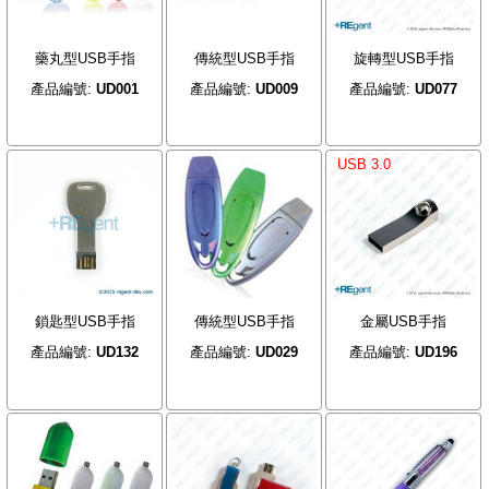
藥丸型USB手指
傳統型USB手指
旋轉型USB手指
產品編號:
UD001
產品編號:
UD009
產品編號:
UD077
USB 3.0
鎖匙型USB手指
傳統型USB手指
金屬USB手指
產品編號:
UD132
產品編號:
UD029
產品編號:
UD196