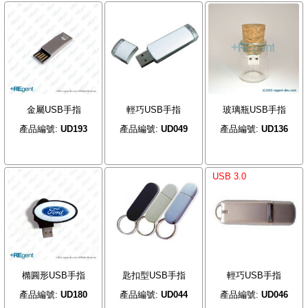
金屬USB手指
輕巧USB手指
玻璃瓶USB手指
產品編號:
UD193
產品編號:
UD049
產品編號:
UD136
USB 3.0
橢圓形USB手指
匙扣型USB手指
輕巧USB手指
產品編號:
UD180
產品編號:
UD044
產品編號:
UD046