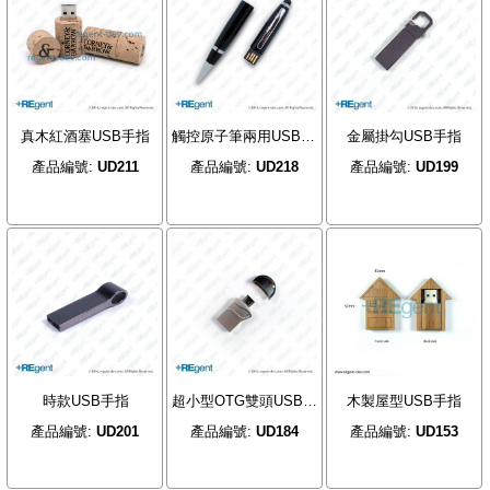
真木紅酒塞USB手指
觸控原子筆兩用USB手指
金屬掛勾USB手指
產品編號:
UD211
產品編號:
UD218
產品編號:
UD199
時款USB手指
超小型OTG雙頭USB手...
木製屋型USB手指
產品編號:
UD201
產品編號:
UD184
產品編號:
UD153