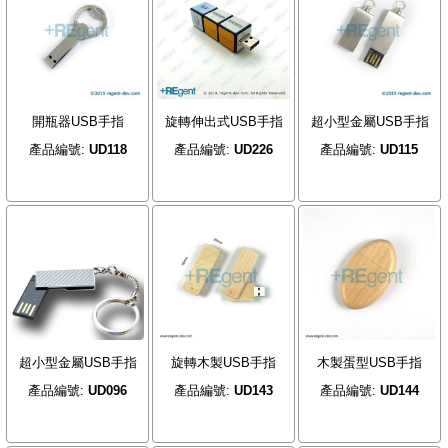
開瓶器USB手指
旋轉伸出式USB手指
超小型金屬USB手指
產品編號:
UD118
產品編號:
UD226
產品編號:
UD115
超小型金屬USB手指
旋轉木製USB手指
木製蛋型USB手指
產品編號:
UD096
產品編號:
UD143
產品編號:
UD144