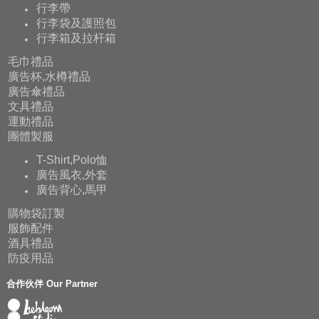
行李帶
行李袋及護照包
行李箱及拉杆箱
毛巾禮品
廣告杯,水樽禮品
廣告傘禮品
文具禮品
運動禮品
團體製服
T-Shirt,Polo恤
廣告風衣,外套
廣告背心,馬甲
購物袋訂製
服飾配件
酒具禮品
防疫用品
合作伙伴 Our Partner