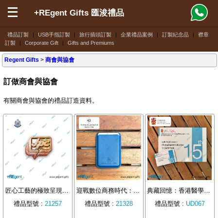
+REgent Gifts 匯浚禮品
禮品訂製
|
USB手指訂製
|
旅行插頭訂製
|
企業禮品案例
|
訂製紀念品
|
襟章
訂製
|
Corporate Gift
|
Gifts and Premiums
Regent Gifts
>
商會與協會
訂做商會與協會
有關商會與協會的禮品訂造資料。
匠心工藝的極致呈現：匯浚禮品為香港少年警訊打造雙色電鍍金屬襟章
迎戰數位商務時代：從香港賽馬會慈善信託基金禮品案，看 Magsafe 手機支架卡包的商務曝光效益
典藏回憶：香港醫學會攝影會「卡片型 USB」定製，數位時代的藝術載體
禮品型號 :
21257
禮品型號 :
21328
禮品型號 :
UD067