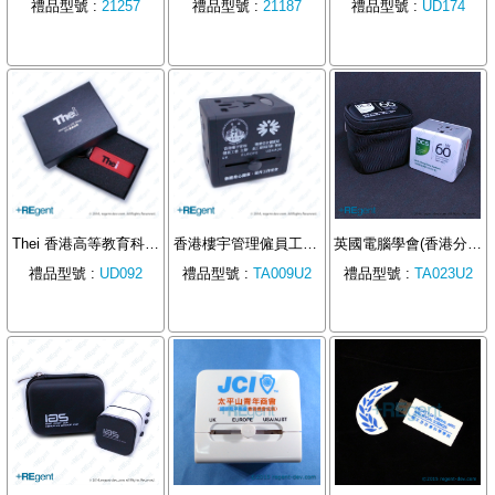
禮品型號 :
21257
禮品型號 :
21187
禮品型號 :
UD174
Thei 香港高等教育科技學院 訂製PU USB手指禮品
香港樓宇管理僱員工會贈送旅行插頭
英國電腦學會(香港分會)旅行插頭套裝
禮品型號 :
UD092
禮品型號 :
TA009U2
禮品型號 :
TA023U2