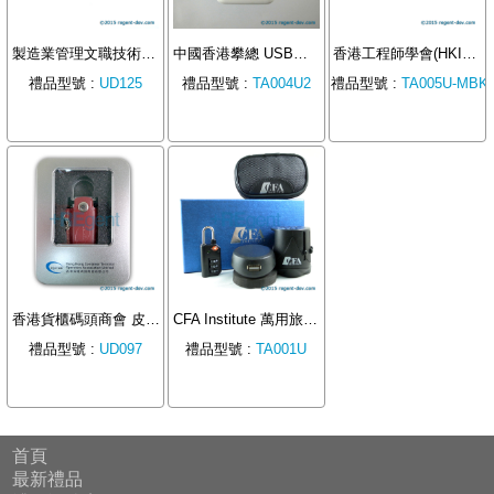
製造業管理文職技術人員協會 - 楓木USB手指
中國香港攀總 USB旅行插頭
香港工程師學會(HKIE) USB萬用旅行插頭
禮品型號 :
UD125
禮品型號 :
TA004U2
禮品型號 :
TA005U-MBK
香港貨櫃碼頭商會 皮套USB手指
CFA Institute 萬用旅行插頭
禮品型號 :
UD097
禮品型號 :
TA001U
首頁
最新禮品