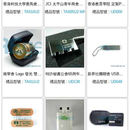
香港科技大學賽馬會高等研究院
JCI 太平山青年商會訂製雙USB插頭旅行插頭轉換器
香港教育學院 定製PVC USB手指
禮品型號 :
TA016U2
禮品型號 :
TA005U2-WH
禮品型號 :
UD000
南華會 Logo 發光 雙USB旅行轉換器
特許秘書公會65周年紀念品 - 鎖匙型USB手指
新界社團聯會 USB手指
禮品型號 :
TA011U2
禮品型號 :
UD138
禮品型號 :
UD048