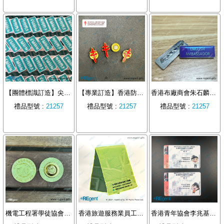
【團體標識訂造】尖沙咀浸信會：匯浚禮品打造清新風格白色烤漆金屬襟章
【專業訂造】香港防癆心臟及胸病協會：匯浚禮品金屬磁鐵襟章工藝解析
香港布廠商會朱石麟中學訂製襟章
禮品型號 :
21257
禮品型號 :
21257
禮品型號 :
21257
機電工程署學徒協會70週年紀念章
香港旅遊服務業員工總會訂製運動冰巾
香港青年協會李兆基書院