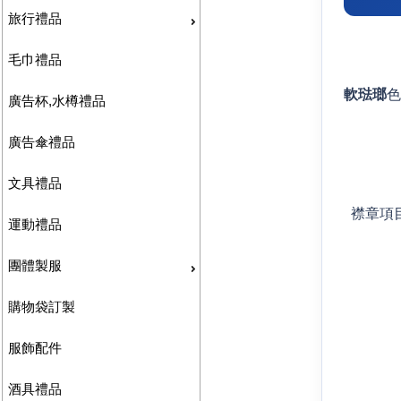
旅行禮品
毛巾禮品
軟琺瑯
色
廣告杯,水樽禮品
廣告傘禮品
文具禮品
襟章項
運動禮品
團體製服
購物袋訂製
服飾配件
酒具禮品