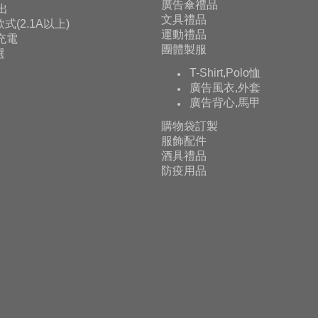
廣告傘禮品
輸出
文具禮品
式(2.1A以上)
運動禮品
充電
團體製服
選
T-Shirt,Polo恤
廣告風衣,外套
廣告背心,馬甲
購物袋訂製
服飾配件
酒具禮品
防疫用品