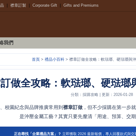
品
|
襟章訂製
|
Corporate Gift
|
Gifts and Premiums
絡我們
首頁
>
禮品小百科
> 襟章訂做全攻略：軟琺瑯、硬琺瑯與
分類：採購攻略 | 更新：2026-01-28
、校園紀念與品牌推廣常用到
襟章訂做
，但不少採購在第一步就
是沖壓金屬工藝？其實只要先釐清「用途、預算、交期
正在尋找「企業禮品方案」？
立即獲取 2026 最新報價，專人回覆款式與