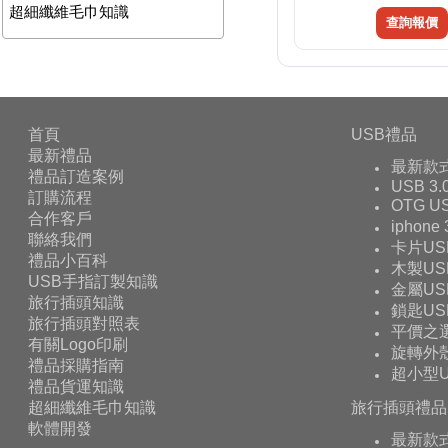
超細纖維毛巾知識
查詢報價
首頁
USB禮品
最新禮品
最新款
禮品訂造案例
USB 3.
訂購流程
OTG 
合作客戶
iphone
聯絡我們
卡片US
禮品小百科
木製US
USB手指訂製知識
金屬US
旅行插頭知識
鎖匙US
旅行插頭對照表
平價之
有關Logo印刷
旋轉外殼
禮品採購指南
超小型U
禮品貨運知識
超細纖維毛巾知識
旅行插頭禮品
軟體開發
最新款