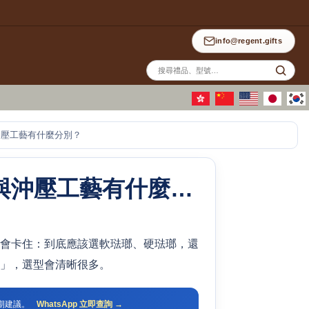
info@regent.gifts
站
內
搜
尋
沖壓工藝有什麼分別？
襟章訂做全攻略：軟琺瑯、硬琺瑯與沖壓工藝有什麼分別？
會卡住：到底應該選軟琺瑯、硬琺瑯，還
」，選型會清晰很多。
交期建議。
WhatsApp 立即查詢 →