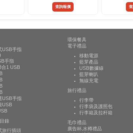
查詢報價
查
環保餐具
電子禮品
式USB手指
0
移動電源
USB手指
藍芽產品
 3合1 USB
USB數據線
B
藍芽喇叭
B
無線充電
B
旅行禮品
B
選USB手指
行李帶
USB
行李袋及護照包
SB
行李箱及拉杆箱
目錄
毛巾禮品
廣告杯,水樽禮品
式旅行插頭