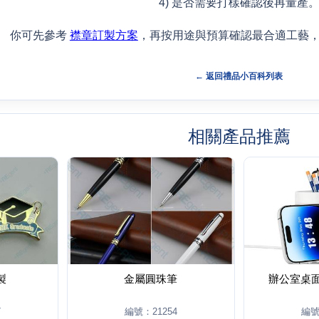
4) 是否需要打樣確認後再量產
你可先參考
襟章訂製方案
，再按用途與預算確認最合適工藝
← 返回禮品小百科列表
相關產品推薦
製
金屬圓珠筆
辦公室桌
7
編號：21254
編號