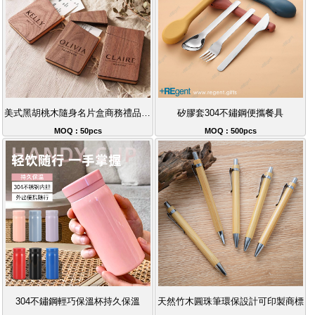
美式黑胡桃木隨身名片盒商務禮品可刻字
矽膠套304不鏽鋼便攜餐具
MOQ : 50pcs
MOQ : 500pcs
304不鏽鋼輕巧保溫杯持久保溫
天然竹木圓珠筆環保設計可印製商標