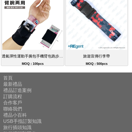
透氣彈性運動手腕包手機臂包跑步健身必備
旅遊宣傳行李帶
MOQ : 100pcs
MOQ : 500pcs
首頁
最新禮品
禮品訂造案例
訂購流程
合作客戶
聯絡我們
禮品小百科
USB手指訂製知識
旅行插頭知識