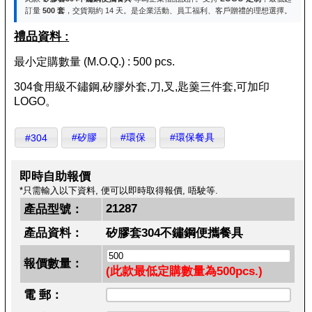
訂量
500 套
，交貨期約 14 天。是企業活動、員工福利、客戶贈禮的理想選擇。
禮品資料 :
最小定購數量 (M.O.Q.) : 500 pcs.
304食用級不鏽鋼,矽膠外套,刀,叉,匙羹三件套,可加印
LOGO。
#矽膠
#環保
#環保餐具
#304
即時自助報價
*只需輸入以下資料, 便可以即時取得報價, 唔駛等.
21287
產品型號：
產品資料：
矽膠套304不鏽鋼便攜餐具
報價數量：
(此款最低定購數量為500pcs.)
電 郵：