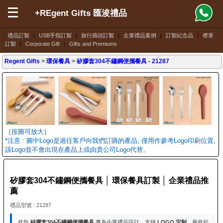
+REgent Gifts 匯浚禮品
禮品訂製
|
USB手指訂製
|
旅行插頭訂製
|
企業禮品案例
|
訂製紀念品
|
襟章
訂製
|
Corporate Gift
|
Gifts and Premiums
Regent Gifts
>
環保餐具
>
矽膠套304不鏽鋼便攜餐具
- 21287
｛按圖可放大｝
*注意 : 圖中Logo是過往客戶向我們訂購的產品, 僅用作參考Logo印刷位置,
該Logo並不會出現在產品上或由貴公司Logo代替。
矽膠套304不鏽鋼便攜餐具 │ 環保餐具訂製 │ 企業禮品推
薦
禮品型號 : 21287
此款
矽膠套304不鏽鋼便攜餐具
專為企業禮品設計。支持
LOGO 定制
，最低起