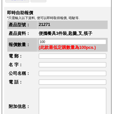
即時自助報價
*只需輸入以下資料, 便可以即時取得報價, 唔駛等.
21271
產品型號：
產品資料：
便攜餐具3件裝,匙羹,叉,筷子
報價數量：
(此款最低定購數量為100pcs.)
電 郵：
名 字：
公司名稱：
電 話：
附加信息：