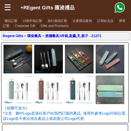
+REgent Gifts 匯浚禮品
禮品訂製
|
USB手指訂製
|
旅行插頭訂製
|
企業禮品案例
|
訂製紀念品
|
襟章
訂製
|
Corporate Gift
|
Gifts and Premiums
Regent Gifts
>
環保餐具
>
便攜餐具3件裝,匙羹,叉,筷子
- 21271
｛按圖可放大｝
*注意 : 圖中Logo是過往客戶向我們訂購的產品, 僅用作參考Logo印刷位置,
該Logo並不會出現在產品上或由貴公司Logo代替。