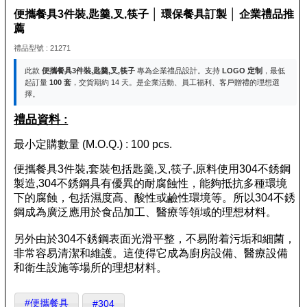
便攜餐具3件裝,匙羹,叉,筷子 │ 環保餐具訂製 │ 企業禮品推
薦
禮品型號 : 21271
此款
便攜餐具3件裝,匙羹,叉,筷子
專為企業禮品設計。支持
LOGO 定制
，最低
起訂量
100 套
，交貨期約 14 天。是企業活動、員工福利、客戶贈禮的理想選
擇。
禮品資料 :
最小定購數量 (M.O.Q.) : 100 pcs.
便攜餐具3件裝,套裝包括匙羹,叉,筷子,原料使用304不銹鋼
製造,304不銹鋼具有優異的耐腐蝕性，能夠抵抗多種環境
下的腐蝕，包括濕度高、酸性或鹼性環境等。所以304不銹
鋼成為廣泛應用於食品加工、醫療等領域的理想材料。
另外由於304不銹鋼表面光滑平整，不易附着污垢和細菌，
非常容易清潔和維護。這使得它成為廚房設備、醫療設備
和衛生設施等場所的理想材料。
#便攜餐具
#304