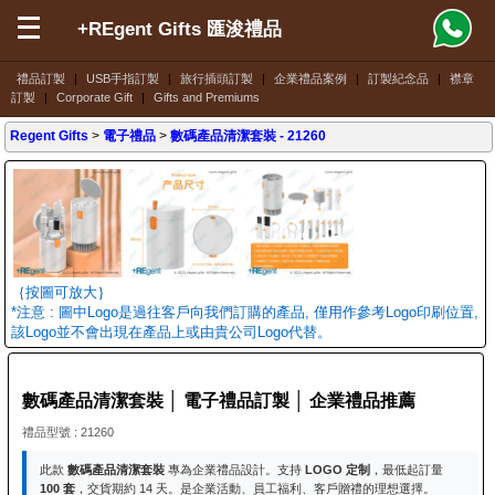
+REgent Gifts 匯浚禮品
禮品訂製
|
USB手指訂製
|
旅行插頭訂製
|
企業禮品案例
|
訂製紀念品
|
襟章
訂製
|
Corporate Gift
|
Gifts and Premiums
Regent Gifts
>
電子禮品
>
數碼產品清潔套裝
- 21260
｛按圖可放大｝
*注意 : 圖中Logo是過往客戶向我們訂購的產品, 僅用作參考Logo印刷位置,
該Logo並不會出現在產品上或由貴公司Logo代替。
數碼產品清潔套裝 │ 電子禮品訂製 │ 企業禮品推薦
禮品型號 : 21260
此款
數碼產品清潔套裝
專為企業禮品設計。支持
LOGO 定制
，最低起訂量
100 套
，交貨期約 14 天。是企業活動、員工福利、客戶贈禮的理想選擇。