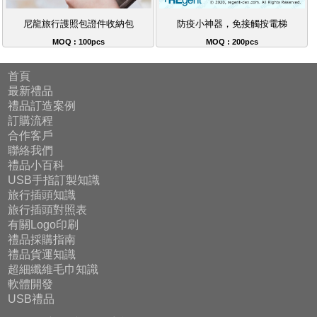
防疫小神器，免接觸按電梯
尼龍旅行護照包證件收納包
MOQ : 200pcs
MOQ : 100pcs
首頁
最新禮品
禮品訂造案例
訂購流程
合作客戶
聯絡我們
禮品小百科
USB手指訂製知識
旅行插頭知識
旅行插頭對照表
有關Logo印刷
禮品採購指南
禮品貨運知識
超細纖維毛巾知識
軟體開發
USB禮品