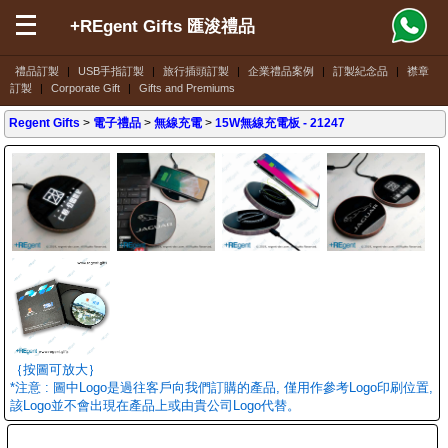
+REgent Gifts 匯浚禮品
禮品訂製
|
USB手指訂製
|
旅行插頭訂製
|
企業禮品案例
|
訂製紀念品
|
襟章
訂製
|
Corporate Gift
|
Gifts and Premiums
Regent Gifts
>
電子禮品
>
無線充電
>
15W無線充電板
- 21247
｛按圖可放大｝
*注意 : 圖中Logo是過往客戶向我們訂購的產品, 僅用作參考Logo印刷位置,
該Logo並不會出現在產品上或由貴公司Logo代替。