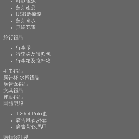
移動電源
藍芽產品
USB數據線
藍芽喇叭
無線充電
旅行禮品
行李帶
行李袋及護照包
行李箱及拉杆箱
毛巾禮品
廣告杯,水樽禮品
廣告傘禮品
文具禮品
運動禮品
團體製服
T-Shirt,Polo恤
廣告風衣,外套
廣告背心,馬甲
購物袋訂製