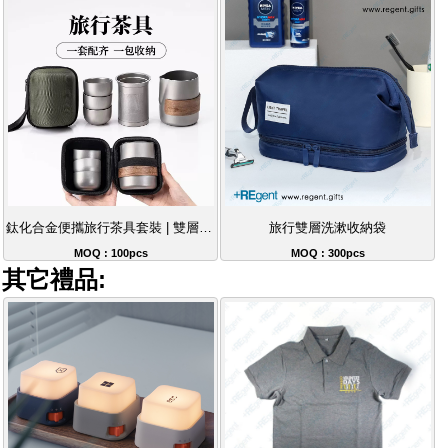
鈦化合金便攜旅行茶具套裝 | 雙層隔熱露營茶具
旅行雙層洗漱收納袋
MOQ : 100pcs
MOQ : 300pcs
其它禮品: