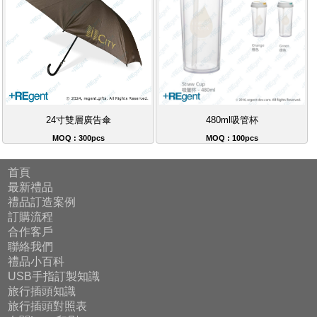
24寸雙層廣告傘
480ml吸管杯
MOQ : 300pcs
MOQ : 100pcs
首頁
最新禮品
禮品訂造案例
訂購流程
合作客戶
聯絡我們
禮品小百科
USB手指訂製知識
旅行插頭知識
旅行插頭對照表