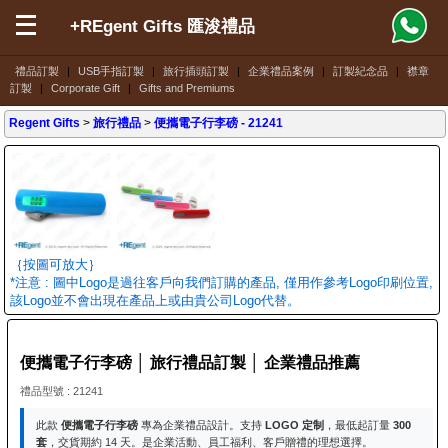
+REgent Gifts 匯浚禮品
禮品訂製
|
USB手指訂製
|
旅行插頭訂製
|
企業禮品案例
|
訂製紀念品
|
襟章
訂製
|
Corporate Gift
|
Gifts and Premiums
Regent Gifts
>
旅行禮品
>
便攜電子行李磅
- 21241
｛按圖可放大｝
*注意 : 圖中Logo是過往客戶向我們訂購的產品, 僅用作參考Logo印刷位置,
該Logo並不會出現在產品上或由貴公司Logo代替。
便攜電子行李磅 │ 旅行禮品訂製 │ 企業禮品推薦
禮品型號 : 21241
此款
便攜電子行李磅
專為企業禮品設計。支持
LOGO 定制
，最低起訂量
300
套
，交貨期約 14 天。是企業活動、員工福利、客戶贈禮的理想選擇。