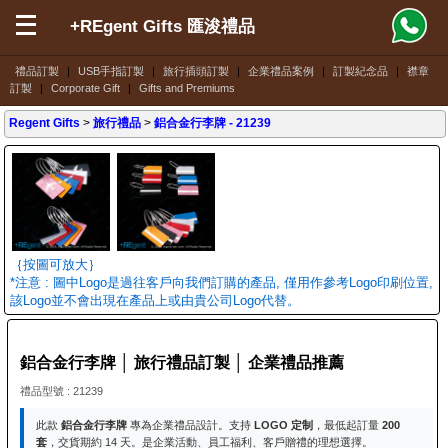
+REgent Gifts 匯浚禮品
禮品訂製
|
USB手指訂製
|
旅行插頭訂製
|
企業禮品案例
|
訂製紀念品
|
襟章
訂製
|
Corporate Gift
|
Gifts and Premiums
Regent Gifts
>
旅行禮品
>
鋁合金行李牌
- 21239
｛按圖可放大｝
*注意 : 圖中Logo是過往客戶向我們訂購的產品, 僅用作參考Logo印刷位置,
該Logo並不會出現在產品上或由貴公司Logo代替。
鋁合金行李牌 │ 旅行禮品訂製 │ 企業禮品推薦
禮品型號 : 21239
此款
鋁合金行李牌
專為企業禮品設計。支持
LOGO 定制
，最低起訂量
200
套
，交貨期約 14 天。是企業活動、員工福利、客戶贈禮的理想選擇。