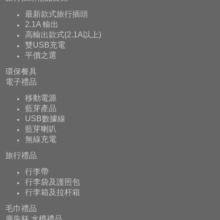
最新款式旅行插頭
2.1A 輸出
高輸出款式(2.1A以上)
雙USB充電
平價之選
環保餐具
電子禮品
移動電源
藍芽產品
USB數據線
藍芽喇叭
無線充電
旅行禮品
行李帶
行李袋及護照包
行李箱及拉杆箱
毛巾禮品
廣告杯,水樽禮品