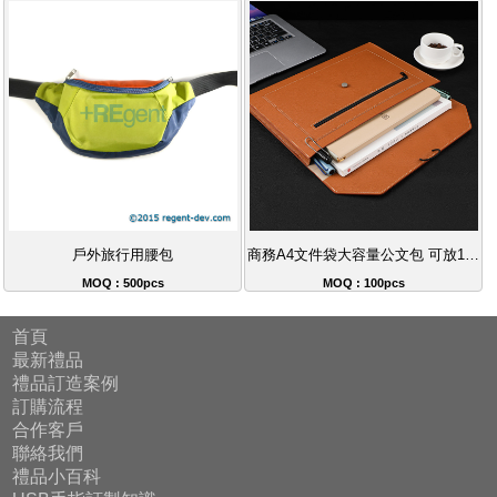
戶外旅行用腰包
商務A4文件袋大容量公文包 可放13-15吋手提電腦 立體收納設計
MOQ : 500pcs
MOQ : 100pcs
首頁
最新禮品
禮品訂造案例
訂購流程
合作客戶
聯絡我們
禮品小百科