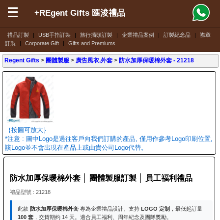
+REgent Gifts 匯浚禮品
禮品訂製
|
USB手指訂製
|
旅行插頭訂製
|
企業禮品案例
|
訂製紀念品
|
襟章
訂製
|
Corporate Gift
|
Gifts and Premiums
Regent Gifts
>
團體製服
>
廣告風衣,外套
>
防水加厚保暖棉外套
- 21218
｛按圖可放大｝
*注意 : 圖中Logo是過往客戶向我們訂購的產品, 僅用作參考Logo印刷位置,
該Logo並不會出現在產品上或由貴公司Logo代替。
防水加厚保暖棉外套 │ 團體製服訂製 │ 員工福利禮品
禮品型號 : 21218
此款
防水加厚保暖棉外套
專為企業禮品設計。支持
LOGO 定制
，最低起訂量
100 套
，交貨期約 14 天。適合員工福利、周年紀念及團隊獎勵。