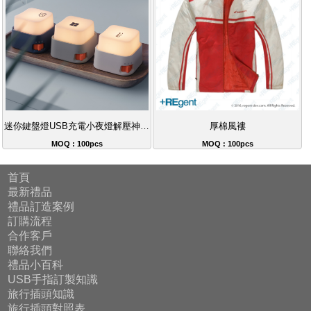
迷你鍵盤燈USB充電小夜燈解壓神器創意禮品
厚棉風褸
MOQ : 100pcs
MOQ : 100pcs
首頁
最新禮品
禮品訂造案例
訂購流程
合作客戶
聯絡我們
禮品小百科
USB手指訂製知識
旅行插頭知識
旅行插頭對照表