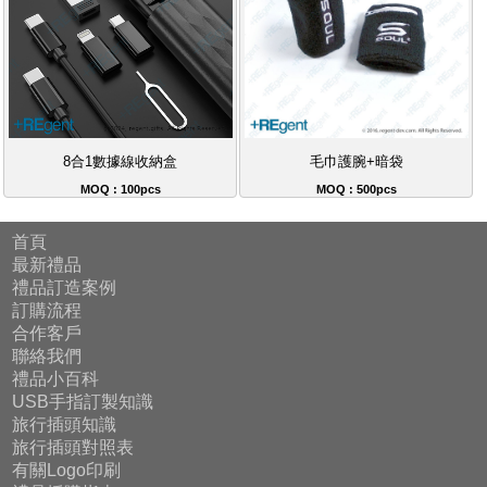
8合1數據線收納盒
毛巾護腕+暗袋
MOQ : 100pcs
MOQ : 500pcs
首頁
最新禮品
禮品訂造案例
訂購流程
合作客戶
聯絡我們
禮品小百科
USB手指訂製知識
旅行插頭知識
旅行插頭對照表
有關Logo印刷