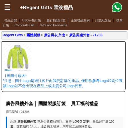
+REgent Gifts 匯浚禮品
禮品訂製
|
USB手指訂製
|
旅行插頭訂製
|
企業禮品案例
|
訂製紀念品
|
襟章
訂製
|
Corporate Gift
|
Gifts and Premiums
Regent Gifts
>
團體製服
>
廣告風衣,外套
>
廣告風褸外套
- 21208
｛按圖可放大｝
*注意 : 圖中Logo是過往客戶向我們訂購的產品, 僅用作參考Logo印刷位置,
該Logo並不會出現在產品上或由貴公司Logo代替。
廣告風褸外套 │ 團體製服訂製 │ 員工福利禮品
禮品型號 : 21208
此款
廣告風褸外套
專為企業禮品設計。支持
LOGO 定制
，最低起訂量
100
套
，交貨期約 14 天。適合員工福利、周年紀念及團隊獎勵。