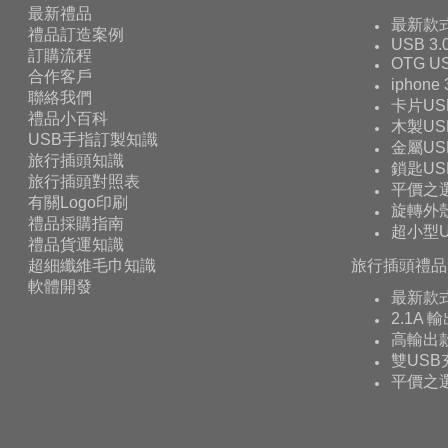
最新禮品
最新款
禮品訂造案例
USB 3.
訂購流程
OTG 
合作客戶
iphone
聯絡我們
卡片US
禮品小百科
木製US
USB手指訂製知識
金屬US
旅行插頭知識
鎖匙US
旅行插頭對照表
平價之
有關Logo印刷
旋轉外殼
禮品採購指南
超小型U
禮品貨運知識
超細纖維毛巾知識
旅行插頭禮品
軟體開發
最新款
2.1A 
高輸出款
雙USB
平價之