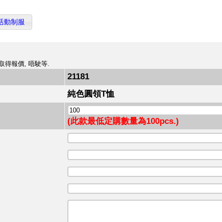
活動制服
取得報價, 唔駛等.
21181
純色圓領T恤
(此款最低定購數量為100pcs.)