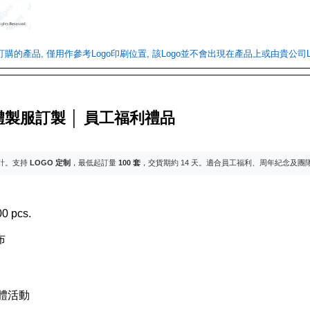
們訂購的產品, 僅用作參考Logo印刷位置, 該Logo並不會出現在產品上或由貴公司L
體製服訂製 │ 員工福利禮品
計。支持
LOGO 定制
，最低起訂量
100 套
，交貨期約 14 天。適合員工福利、周年紀念及團
0 pcs.
布
團體活動