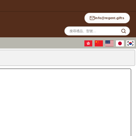
info@regent.gifts
站
內
搜
尋