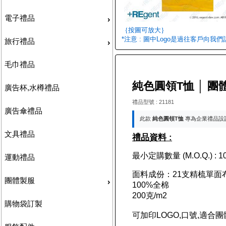
電子禮品
｛按圖可放大｝
*注意 : 圖中Logo是過往客戶向我
旅行禮品
毛巾禮品
純色圓領T恤 │ 團
廣告杯,水樽禮品
禮品型號 : 21181
廣告傘禮品
此款
純色圓領T恤
專為企業禮品設
文具禮品
禮品資料 :
最小定購數量 (M.O.Q.) : 10
運動禮品
面料成份：21支精梳單面
團體製服
100%全棉
200克/m2
購物袋訂製
可加印LOGO,口號,適合