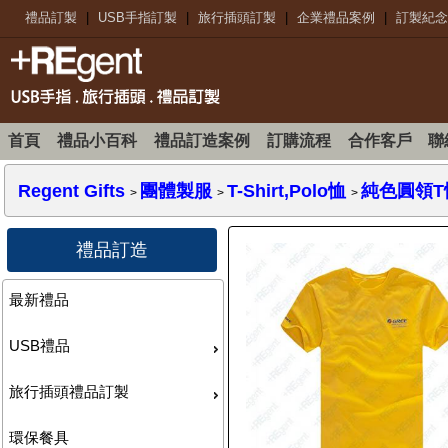
禮品訂製
|
USB手指訂製
|
旅行插頭訂製
|
企業禮品案例
|
訂製紀念
首頁
禮品小百科
禮品訂造案例
訂購流程
合作客戶
聯
Regent Gifts
團體製服
T-Shirt,Polo恤
純色圓領T
>
>
>
禮品訂造
最新禮品
USB禮品
旅行插頭禮品訂製
環保餐具