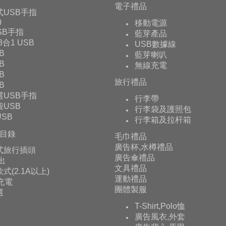
電子禮品
式USB手指
0
移動電源
USB手指
藍芽產品
 3合1 USB
USB數據線
B
藍芽喇叭
B
無線充電
B
旅行禮品
B
選USB手指
行李帶
USB
行李袋及護照包
SB
行李箱及拉杆箱
目錄
毛巾禮品
廣告杯,水樽禮品
式旅行插頭
廣告傘禮品
輸出
文具禮品
式(2.1A以上)
運動禮品
充電
團體製服
選
T-Shirt,Polo恤
廣告風衣,外套