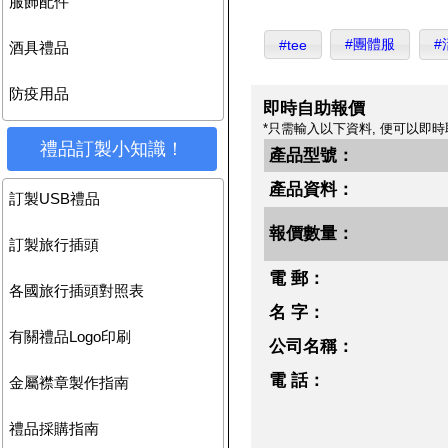
服飾配件
#團體服
#
#tee
酒具禮品
防疫用品
即時自助報價
*只需輸入以下資料, 便可以即時
禮品訂製小知識！
產品型號：
產品資料：
訂製USB禮品
報價數量：
訂製旅行插頭
電 郵：
各國旅行插頭對照表
名 字：
有關禮品Logo印刷
公司名稱：
電 話：
金屬襟章製作指南
禮品採購指南