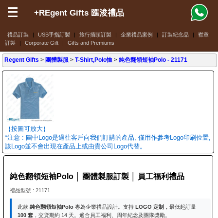
+REgent Gifts 匯浚禮品
禮品訂製
|
USB手指訂製
|
旅行插頭訂製
|
企業禮品案例
|
訂製紀念品
|
襟章
訂製
|
Corporate Gift
|
Gifts and Premiums
Regent Gifts
>
團體製服
>
T-Shirt,Polo恤
>
純色翻領短袖Polo
- 21171
｛按圖可放大｝
*注意 : 圖中Logo是過往客戶向我們訂購的產品, 僅用作參考Logo印刷位置,
該Logo並不會出現在產品上或由貴公司Logo代替。
純色翻領短袖Polo │ 團體製服訂製 │ 員工福利禮品
禮品型號 : 21171
此款
純色翻領短袖Polo
專為企業禮品設計。支持
LOGO 定制
，最低起訂量
100 套
，交貨期約 14 天。適合員工福利、周年紀念及團隊獎勵。