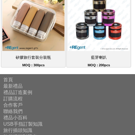
矽膠旅行套裝分裝瓶
藍芽喇叭
MOQ : 300pcs
MOQ : 200pcs
首頁
最新禮品
禮品訂造案例
訂購流程
合作客戶
聯絡我們
禮品小百科
USB手指訂製知識
旅行插頭知識