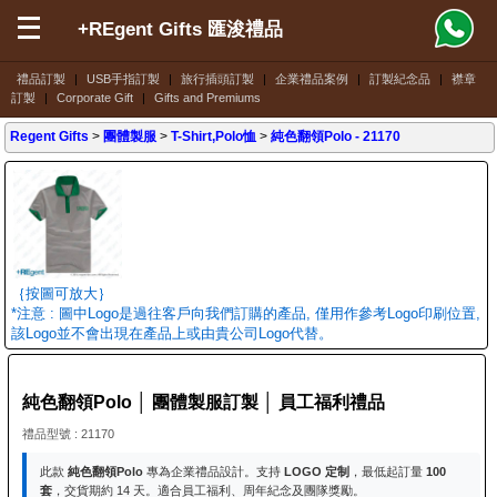
+REgent Gifts 匯浚禮品
禮品訂製
|
USB手指訂製
|
旅行插頭訂製
|
企業禮品案例
|
訂製紀念品
|
襟章
訂製
|
Corporate Gift
|
Gifts and Premiums
Regent Gifts
>
團體製服
>
T-Shirt,Polo恤
>
純色翻領Polo
- 21170
｛按圖可放大｝
*注意 : 圖中Logo是過往客戶向我們訂購的產品, 僅用作參考Logo印刷位置,
該Logo並不會出現在產品上或由貴公司Logo代替。
純色翻領Polo │ 團體製服訂製 │ 員工福利禮品
禮品型號 : 21170
此款
純色翻領Polo
專為企業禮品設計。支持
LOGO 定制
，最低起訂量
100
套
，交貨期約 14 天。適合員工福利、周年紀念及團隊獎勵。