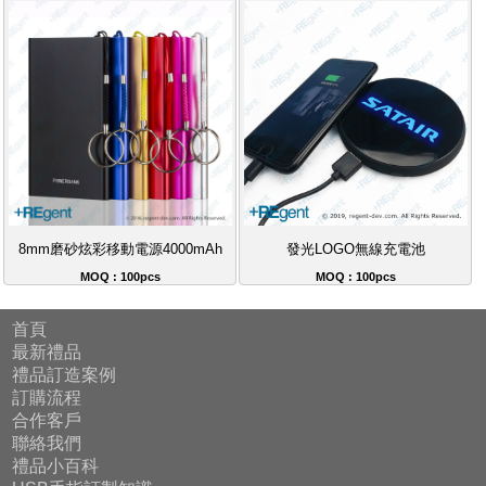
8mm磨砂炫彩移動電源4000mAh
發光LOGO無線充電池
MOQ : 100pcs
MOQ : 100pcs
首頁
最新禮品
禮品訂造案例
訂購流程
合作客戶
聯絡我們
禮品小百科