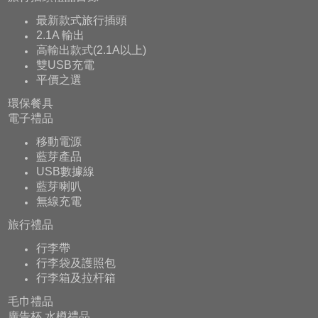
最新款式旅行插頭
2.1A 輸出
高輸出款式(2.1A以上)
雙USB充電
平價之選
環保餐具
電子禮品
移動電源
藍芽產品
USB數據線
藍芽喇叭
無線充電
旅行禮品
行李帶
行李袋及護照包
行李箱及拉杆箱
毛巾禮品
廣告杯,水樽禮品