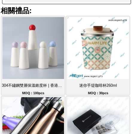
相關禮品:
304不鏽鋼雙層保溫錐度杯 | 香港兒童水杯保溫杯首選 | 可批發客製化禮品
迷你手堤咖啡杯260ml
MOQ : 100pcs
MOQ : 30pcs