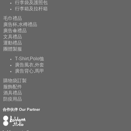
行李袋及護照包
行李箱及拉杆箱
毛巾禮品
廣告杯,水樽禮品
廣告傘禮品
文具禮品
運動禮品
團體製服
T-Shirt,Polo恤
廣告風衣,外套
廣告背心,馬甲
購物袋訂製
服飾配件
酒具禮品
防疫用品
合作伙伴 Our Partner