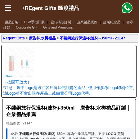
+REgent Gifts 匯浚禮品
禮品訂製
|
USB手指訂製
|
旅行插頭訂製
|
企業禮品案例
|
訂製紀念品
|
襟章
訂製
|
Corporate Gift
|
Gifts and Premiums
Regent Gifts
>
廣告杯,水樽禮品
>
不鏽鋼旅行保溫杯(連杯)-350ml
- 21147
｛按圖可放大｝
*注意 : 圖中Logo是過往客戶向我們訂購的產品, 僅用作參考Logo印刷位置,
該Logo並不會出現在產品上或由貴公司Logo代替。
不鏽鋼旅行保溫杯(連杯)-350ml │ 廣告杯,水樽禮品訂製 │
企業禮品推薦
禮品型號 : 21147
此款
不鏽鋼旅行保溫杯(連杯)-350ml
專為企業禮品設計。支持
LOGO 定制
，
最低起訂量
100 套
，交貨期約 14 天。是企業活動、員工福利、客戶贈禮的理想