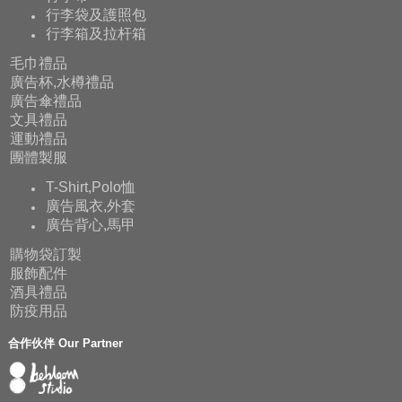
行李袋及護照包
行李箱及拉杆箱
毛巾禮品
廣告杯,水樽禮品
廣告傘禮品
文具禮品
運動禮品
團體製服
T-Shirt,Polo恤
廣告風衣,外套
廣告背心,馬甲
購物袋訂製
服飾配件
酒具禮品
防疫用品
合作伙伴 Our Partner