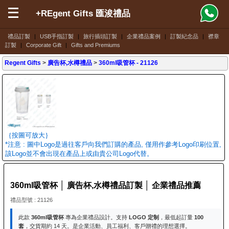
+REgent Gifts 匯浚禮品
禮品訂製
|
USB手指訂製
|
旅行插頭訂製
|
企業禮品案例
|
訂製紀念品
|
襟章
訂製
|
Corporate Gift
|
Gifts and Premiums
Regent Gifts
>
廣告杯,水樽禮品
>
360ml吸管杯
- 21126
｛按圖可放大｝
*注意 : 圖中Logo是過往客戶向我們訂購的產品, 僅用作參考Logo印刷位置,
該Logo並不會出現在產品上或由貴公司Logo代替。
360ml吸管杯 │ 廣告杯,水樽禮品訂製 │ 企業禮品推薦
禮品型號 : 21126
此款
360ml吸管杯
專為企業禮品設計。支持
LOGO 定制
，最低起訂量
100
套
，交貨期約 14 天。是企業活動、員工福利、客戶贈禮的理想選擇。