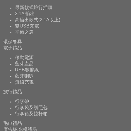
最新款式旅行插頭
2.1A 輸出
高輸出款式(2.1A以上)
雙USB充電
平價之選
環保餐具
電子禮品
移動電源
藍芽產品
USB數據線
藍芽喇叭
無線充電
旅行禮品
行李帶
行李袋及護照包
行李箱及拉杆箱
毛巾禮品
廣告杯,水樽禮品