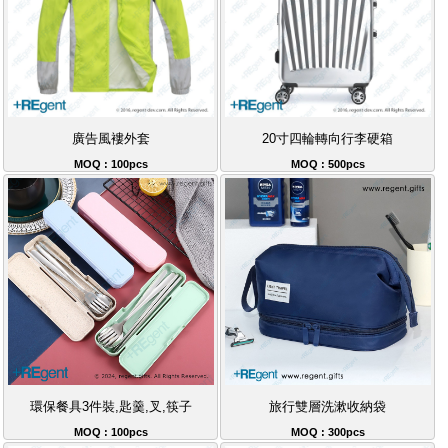
廣告風褸外套
20寸四輪轉向行李硬箱
MOQ : 100pcs
MOQ : 500pcs
環保餐具3件裝,匙羹,叉,筷子
旅行雙層洗漱收納袋
MOQ : 100pcs
MOQ : 300pcs