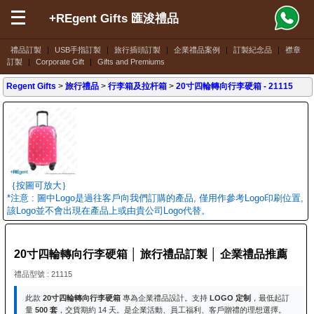
+REgent Gifts 匯浚禮品
禮品訂製
|
USB手指訂製
|
旅行插頭訂製
|
企業禮品案例
|
訂製紀念品
|
襟章
訂製
|
Corporate Gift
|
Gifts and Premiums
Regent Gifts
>
旅行禮品
>
行李箱及拉杆箱
>
20寸四輪轉向行李硬箱
- 21115
｛按圖可放大｝
*注意 : 圖中Logo是過往客戶向我們訂購的產品, 僅用作參考Logo印刷位置,
該Logo並不會出現在產品上或由貴公司Logo代替。
20寸四輪轉向行李硬箱 │ 旅行禮品訂製 │ 企業禮品推薦
禮品型號 : 21115
此款
20寸四輪轉向行李硬箱
專為企業禮品設計。支持
LOGO 定制
，最低起訂
量
500 套
，交貨期約 14 天。是企業活動、員工福利、客戶贈禮的理想選擇。