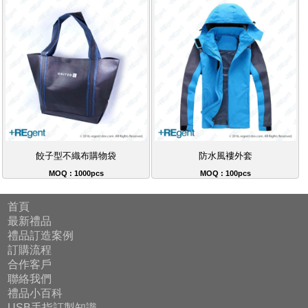
餃子型不織布購物袋
防水風褸外套
MOQ : 1000pcs
MOQ : 100pcs
首頁
最新禮品
禮品訂造案例
訂購流程
合作客戶
聯絡我們
禮品小百科
USB手指訂製知識