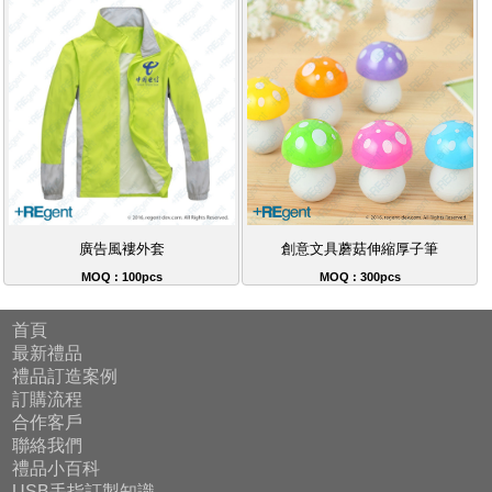
廣告風褸外套
創意文具蘑菇伸縮厚子筆
MOQ : 100pcs
MOQ : 300pcs
首頁
最新禮品
禮品訂造案例
訂購流程
合作客戶
聯絡我們
禮品小百科
USB手指訂製知識