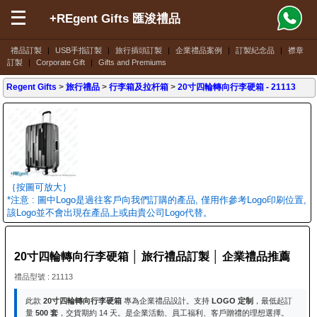
+REgent Gifts 匯浚禮品
禮品訂製
|
USB手指訂製
|
旅行插頭訂製
|
企業禮品案例
|
訂製紀念品
|
襟章
訂製
|
Corporate Gift
|
Gifts and Premiums
Regent Gifts
>
旅行禮品
>
行李箱及拉杆箱
>
20寸四輪轉向行李硬箱
- 21113
｛按圖可放大｝
*注意 : 圖中Logo是過往客戶向我們訂購的產品, 僅用作參考Logo印刷位置,
該Logo並不會出現在產品上或由貴公司Logo代替。
20寸四輪轉向行李硬箱 │ 旅行禮品訂製 │ 企業禮品推薦
禮品型號 : 21113
此款
20寸四輪轉向行李硬箱
專為企業禮品設計。支持
LOGO 定制
，最低起訂
量
500 套
，交貨期約 14 天。是企業活動、員工福利、客戶贈禮的理想選擇。