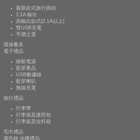
最新款式旅行插頭
2.1A 輸出
高輸出款式(2.1A以上)
雙USB充電
平價之選
環保餐具
電子禮品
移動電源
藍芽產品
USB數據線
藍芽喇叭
無線充電
旅行禮品
行李帶
行李袋及護照包
行李箱及拉杆箱
毛巾禮品
廣告杯,水樽禮品