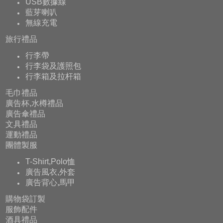
USB數據線
藍芽喇叭
無線充電
旅行禮品
行李帶
行李袋及護照包
行李箱及拉杆箱
毛巾禮品
廣告杯,水樽禮品
廣告傘禮品
文具禮品
運動禮品
團體製服
T-Shirt,Polo恤
廣告風衣,外套
廣告背心,馬甲
購物袋訂製
服飾配件
酒具禮品