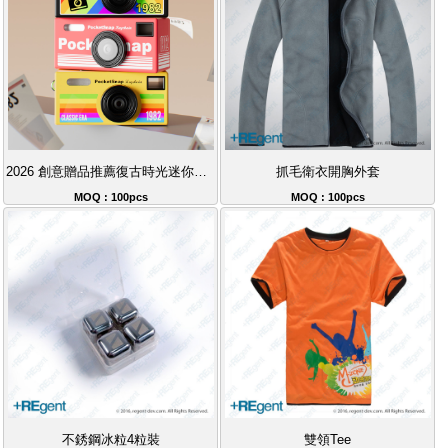
2026 創意贈品推薦復古時光迷你攝錄相機：掌心中的底片美學，企業定製首選
抓毛衛衣開胸外套
MOQ : 100pcs
MOQ : 100pcs
不銹鋼冰粒4粒裝
雙領Tee