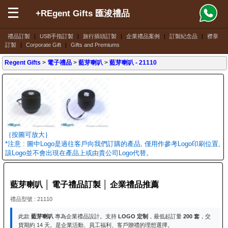
+REgent Gifts 匯浚禮品
禮品訂製
|
USB手指訂製
|
旅行插頭訂製
|
企業禮品案例
|
訂製紀念品
|
襟章
訂製
|
Corporate Gift
|
Gifts and Premiums
Regent Gifts
>
電子禮品
>
藍芽喇叭
>
藍芽喇叭
- 21110
｛按圖可放大｝
*注意 : 圖中Logo是過往客戶向我們訂購的產品, 僅用作參考Logo印刷位置,
該Logo並不會出現在產品上或由貴公司Logo代替。
藍芽喇叭 │ 電子禮品訂製 │ 企業禮品推薦
禮品型號 : 21110
此款
藍芽喇叭
專為企業禮品設計。支持
LOGO 定制
，最低起訂量
200 套
，交
貨期約 14 天。是企業活動、員工福利、客戶贈禮的理想選擇。