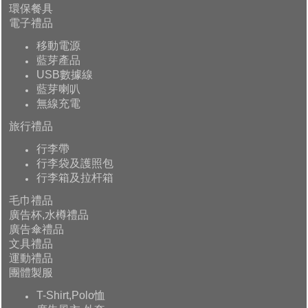
環保餐具
電子禮品
移動電源
藍芽產品
USB數據線
藍芽喇叭
無線充電
旅行禮品
行李帶
行李袋及護照包
行李箱及拉杆箱
毛巾禮品
廣告杯,水樽禮品
廣告傘禮品
文具禮品
運動禮品
團體製服
T-Shirt,Polo恤