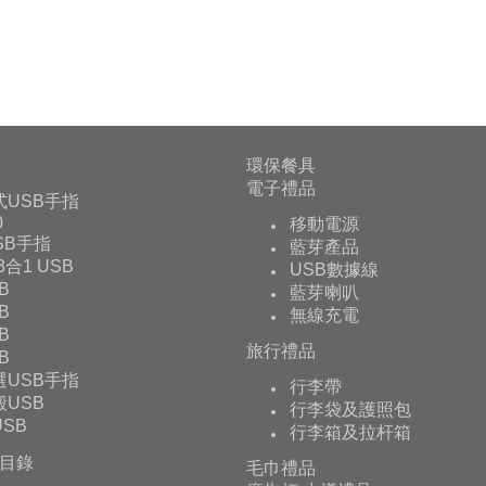
環保餐具
電子禮品
式USB手指
0
移動電源
USB手指
藍芽產品
 3合1 USB
USB數據線
B
藍芽喇叭
B
無線充電
B
旅行禮品
B
選USB手指
行李帶
USB
行李袋及護照包
SB
行李箱及拉杆箱
目錄
毛巾禮品