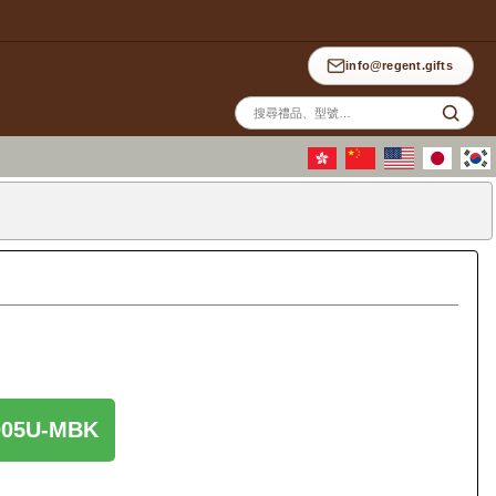
info@regent.gifts
站
內
搜
尋
5U-MBK