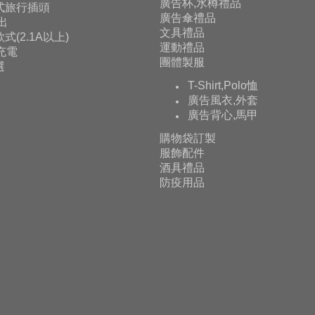
廣告杯,水樽禮品
式旅行插頭
廣告傘禮品
輸出
文具禮品
式(2.1A以上)
運動禮品
充電
團體製服
選
T-Shirt,Polo恤
廣告風衣,外套
廣告背心,馬甲
購物袋訂製
服飾配件
酒具禮品
防疫用品