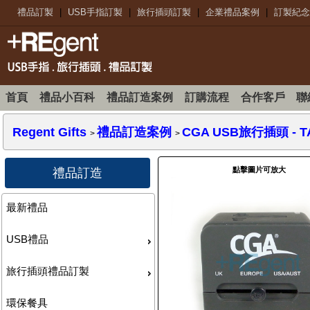
禮品訂製
|
USB手指訂製
|
旅行插頭訂製
|
企業禮品案例
|
訂製紀念
首頁
禮品小百科
禮品訂造案例
訂購流程
合作客戶
聯
Regent Gifts
禮品訂造案例
CGA USB旅行插頭 - T
>
>
點擊圖片可放大
禮品訂造
最新禮品
USB禮品
旅行插頭禮品訂製
環保餐具