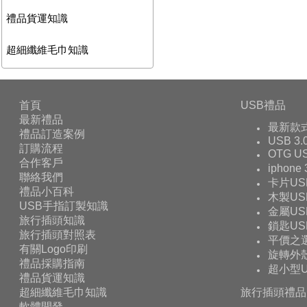
禮品貨運知識
超細纖維毛巾知識
首頁
USB禮品
最新禮品
最新款
禮品訂造案例
USB 3.
訂購流程
OTG 
合作客戶
iphone
聯絡我們
卡片US
禮品小百科
木製US
USB手指訂製知識
金屬US
旅行插頭知識
鎖匙US
旅行插頭對照表
平價之
有關Logo印刷
旋轉外殼
禮品採購指南
超小型U
禮品貨運知識
超細纖維毛巾知識
旅行插頭禮品
軟體開發