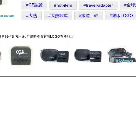
#CE認證
#全球
#hot-item
#travel-adapter
#大熱
#大熱款式
#旅遊工幹
#絲印LOGO
 圖片只作參考用途, 訂購時不會有該LOGO在產品上.