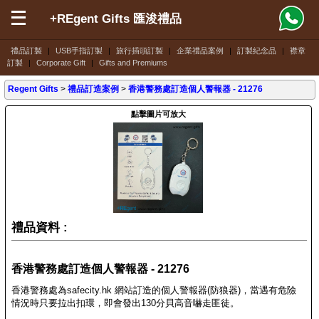
+REgent Gifts 匯浚禮品
禮品訂製
|
USB手指訂製
|
旅行插頭訂製
|
企業禮品案例
|
訂製紀念品
|
襟章
訂製
|
Corporate Gift
|
Gifts and Premiums
Regent Gifts
>
禮品訂造案例
>
香港警務處訂造個人警報器 - 21276
點擊圖片可放大
禮品資料 :
香港警務處訂造個人警報器 - 21276
香港警務處為safecity.hk 網站訂造的個人警報器(防狼器)，當遇有危險
情況時只要拉出扣環，即會發出130分貝高音嚇走匪徒。