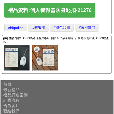
禮品資料:個人警報器防身匙扣-21276
#防狼器
#彩色印刷
#政府部門
#hkpolice
參考作品
*圖中LOGO為過往客戶專用, 圖片只作參考用途, 訂購時不會有該LOGO在產
品上.
首頁
最新禮品
禮品訂造案例
訂購流程
合作客戶
聯絡我們