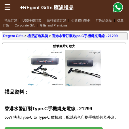
+REgent Gifts 匯浚禮品
禮品訂製
|
USB手指訂製
|
旅行插頭訂製
|
企業禮品案例
|
訂製紀念品
|
襟章
訂製
|
Corporate Gift
|
Gifts and Premiums
Regent Gifts
>
禮品訂造案例
>
香港水警訂製Type-C手機繩充電線 - 21299
點擊圖片可放大
禮品資料 :
香港水警訂製Type-C手機繩充電線 - 21299
65W 快充Type-C to Type-C 數據線，配以彩色印刷手機墊片及外盒。