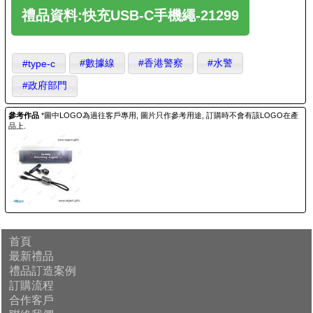
禮品資料:快充USB-C手機繩-21299
#數據線
#香港警察
#水警
#type-c
#政府部門
參考作品
*圖中LOGO為過往客戶專用, 圖片只作參考用途, 訂購時不會有該LOGO在產
品上.
首頁
最新禮品
禮品訂造案例
訂購流程
合作客戶