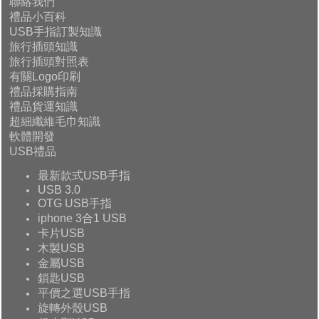
聯絡我們
禮品小百科
USB手指訂製知識
旅行插頭知識
旅行插頭對照表
有關Logo印刷
禮品採購指南
禮品貨運知識
超細纖維毛巾知識
軟體開發
USB禮品
最新款式USB手指
USB 3.0
OTG USB手指
iphone 3合1 USB
卡片USB
木製USB
金屬USB
鎖匙USB
平價之選USB手指
旋轉外殼USB