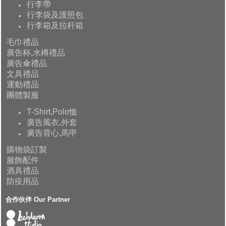
行李帶
行李袋及護照包
行李箱及拉杆箱
毛巾禮品
廣告杯,水樽禮品
廣告傘禮品
文具禮品
運動禮品
團體製服
T-Shirt,Polo恤
廣告風衣,外套
廣告背心,馬甲
購物袋訂製
服飾配件
酒具禮品
防疫用品
合作伙伴 Our Partner