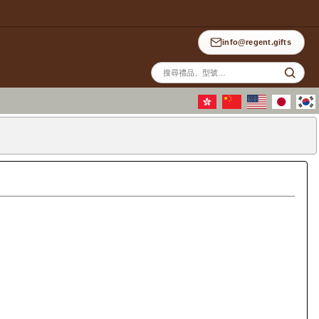
info@regent.gifts
站
內
搜
尋