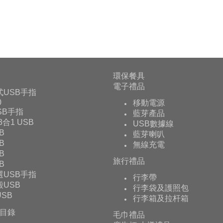
環保餐具
電子禮品
式USB手指
0
移動電源
USB手指
藍芽產品
 3合1 USB
USB數據線
B
藍芽喇叭
B
無線充電
B
旅行禮品
B
選USB手指
行李帶
USB
行李袋及護照包
SB
行李箱及拉杆箱
目錄
毛巾禮品