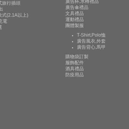
廣告杯,水樽禮品
式旅行插頭
廣告傘禮品
輸出
文具禮品
式(2.1A以上)
運動禮品
充電
團體製服
選
T-Shirt,Polo恤
廣告風衣,外套
廣告背心,馬甲
購物袋訂製
服飾配件
酒具禮品
防疫用品