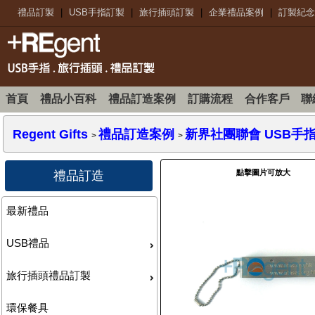
禮品訂製
|
USB手指訂製
|
旅行插頭訂製
|
企業禮品案例
|
訂製紀念
首頁
禮品小百科
禮品訂造案例
訂購流程
合作客戶
聯
Regent Gifts
禮品訂造案例
新界社團聯會 USB手指 -
>
>
點擊圖片可放大
禮品訂造
最新禮品
USB禮品
旅行插頭禮品訂製
環保餐具