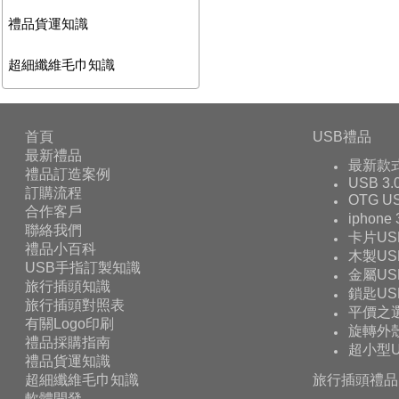
禮品貨運知識
超細纖維毛巾知識
首頁
USB禮品
最新禮品
最新款
禮品訂造案例
USB 3.
訂購流程
OTG 
合作客戶
iphone
聯絡我們
卡片US
禮品小百科
木製US
USB手指訂製知識
金屬US
旅行插頭知識
鎖匙US
旅行插頭對照表
平價之
有關Logo印刷
旋轉外殼
禮品採購指南
超小型U
禮品貨運知識
超細纖維毛巾知識
旅行插頭禮品
軟體開發