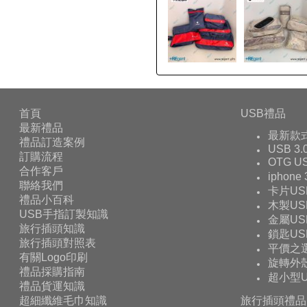
首頁
USB禮品
最新禮品
最新款
禮品訂造案例
USB 3.
訂購流程
OTG 
合作客戶
iphone
聯絡我們
卡片US
禮品小百科
木製US
USB手指訂製知識
金屬US
旅行插頭知識
鎖匙US
旅行插頭對照表
平價之
有關Logo印刷
旋轉外殼
禮品採購指南
超小型U
禮品貨運知識
超細纖維毛巾知識
旅行插頭禮品