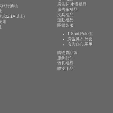
廣告杯,水樽禮品
式旅行插頭
廣告傘禮品
輸出
文具禮品
式(2.1A以上)
運動禮品
充電
團體製服
選
T-Shirt,Polo恤
廣告風衣,外套
廣告背心,馬甲
購物袋訂製
服飾配件
酒具禮品
防疫用品