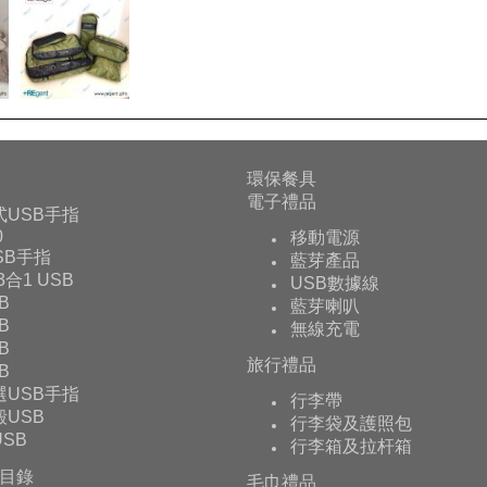
環保餐具
電子禮品
式USB手指
0
移動電源
USB手指
藍芽產品
 3合1 USB
USB數據線
B
藍芽喇叭
B
無線充電
B
旅行禮品
B
選USB手指
行李帶
USB
行李袋及護照包
SB
行李箱及拉杆箱
目錄
毛巾禮品