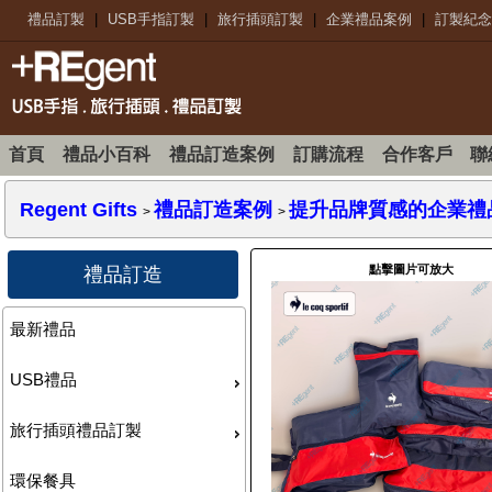
禮品訂製
|
USB手指訂製
|
旅行插頭訂製
|
企業禮品案例
|
訂製紀念
首頁
禮品小百科
禮品訂造案例
訂購流程
合作客戶
聯
Regent Gifts
禮品訂造案例
提升品牌質感的企業禮品：le
>
>
點擊圖片可放大
禮品訂造
最新禮品
USB禮品
旅行插頭禮品訂製
環保餐具