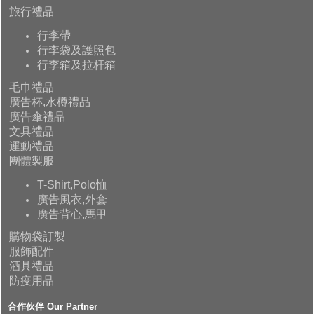
旅行禮品
行李帶
行李袋及護照包
行李箱及拉杆箱
毛巾禮品
廣告杯,水樽禮品
廣告傘禮品
文具禮品
運動禮品
團體製服
T-Shirt,Polo恤
廣告風衣,外套
廣告背心,馬甲
購物袋訂製
服飾配件
酒具禮品
防疫用品
合作伙伴 Our Partner