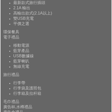
最新款式旅行插頭
2.1A 輸出
高輸出款式(2.1A以上)
雙USB充電
平價之選
環保餐具
電子禮品
移動電源
藍芽產品
USB數據線
藍芽喇叭
無線充電
旅行禮品
行李帶
行李袋及護照包
行李箱及拉杆箱
毛巾禮品
廣告杯,水樽禮品