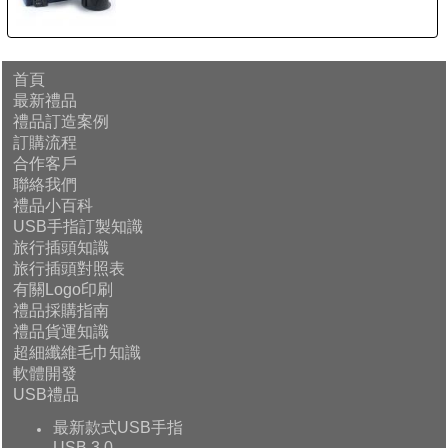
首頁
最新禮品
禮品訂造案例
訂購流程
合作客戶
聯絡我們
禮品小百科
USB手指訂製知識
旅行插頭知識
旅行插頭對照表
有關Logo印刷
禮品採購指南
禮品貨運知識
超細纖維毛巾知識
軟體開發
USB禮品
最新款式USB手指
USB 3.0