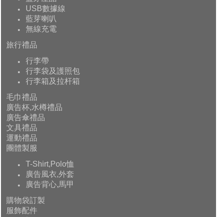
USB數據線
藍芽喇叭
無線充電
旅行禮品
行李帶
行李袋及護照包
行李箱及拉杆箱
毛巾禮品
廣告杯,水樽禮品
廣告傘禮品
文具禮品
運動禮品
團體製服
T-Shirt,Polo恤
廣告風衣,外套
廣告背心,馬甲
購物袋訂製
服飾配件