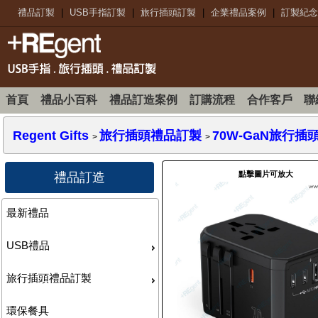
禮品訂製
|
USB手指訂製
|
旅行插頭訂製
|
企業禮品案例
|
訂製紀念
首頁
禮品小百科
禮品訂造案例
訂購流程
合作客戶
聯
Regent Gifts
旅行插頭禮品訂製
70W-GaN旅行插
>
>
點擊圖片可放大
禮品訂造
最新禮品
USB禮品
旅行插頭禮品訂製
環保餐具