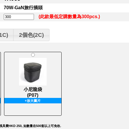
70W-GaN旅行插頭
(此款最低定購數量為300pcs.)
1C)
2個色(2C)
小尼龍袋
(P07)
+放大圖片
模具費HKD 250, 如數量在500套以上可免收.