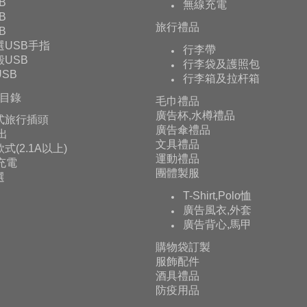
B
無線充電
B
旅行禮品
B
選USB手指
行李帶
USB
行李袋及護照包
SB
行李箱及拉杆箱
目錄
毛巾禮品
廣告杯,水樽禮品
式旅行插頭
廣告傘禮品
輸出
文具禮品
式(2.1A以上)
運動禮品
充電
團體製服
選
T-Shirt,Polo恤
廣告風衣,外套
廣告背心,馬甲
購物袋訂製
服飾配件
酒具禮品
防疫用品