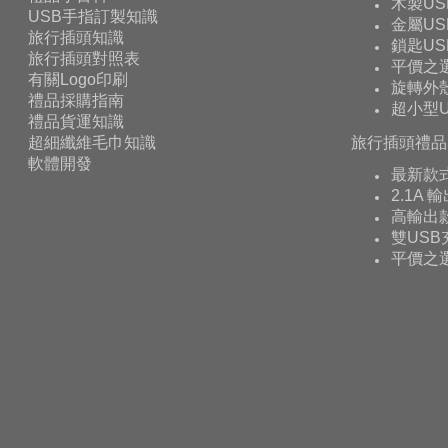
木製US
USB手指訂製知識
金屬US
旅行插頭知識
鎖匙US
旅行插頭對照表
平價之
有關Logo印刷
旋轉外殼
禮品採購指南
超小型U
禮品貨運知識
超細纖維毛巾知識
旅行插頭禮品
軟體開發
最新款
2.1A 
高輸出款
雙USB
平價之