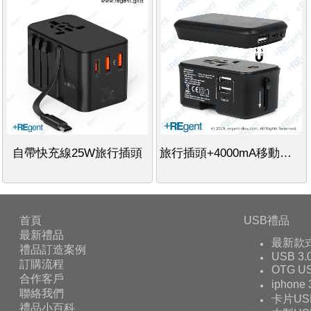
自帶快充線25W旅行插頭
旅行插頭+4000mA移動電源
首頁
USB禮品
最新禮品
最新款
禮品訂造案例
USB 3.
訂購流程
OTG 
合作客戶
iphone
聯絡我們
卡片US
禮品小百科