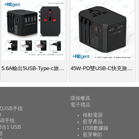
5.6A輸出5USB-Type-c旅行插頭
45W-PD雙USB-C快充旅行插頭
環保餐具
電子禮品
式USB手指
0
移動電源
USB手指
藍芽產品
 3合1 USB
USB數據線
B
藍芽喇叭