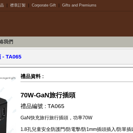
品
|
襟章訂製
|
Corporate Gift
|
Gifts and Premiums
絡我們
頭
- TA065
禮品資料 :
70W-GaN旅行插頭
禮品編號 : TA065
GaN快充旅行旅行插頭，功率70W
1.8孔兒童安全防護門/防電擊/防1mm插頭插入/防單