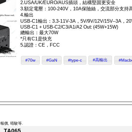
2.USA/UK/EURO/AUS插頭，結構堅固更安全
3.額定電壓：100-240V，10A保險絲，交流部分支
4.輸出
USB-C1輸出：3.3-11V-3A，5V/9V/12V/15V--3A，
USB-C1 + USB-C2/C3/A1/A2 Out: (45W+15W)
總輸出：最大70W
*只有C1是快充
5.認證：CE，FCC
#高輸出
#70w
#GaN
#type-c
#Macb
報價, 唔駛等.
TA065