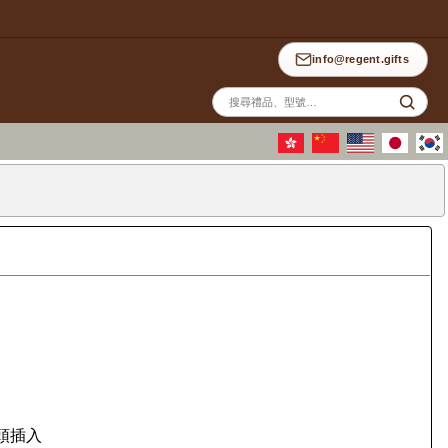
info@regent.gifts
站
內
搜
尋
插頭插入