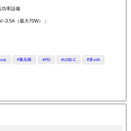
持高功率設備
20V--3.5A（最大70W）；
#氮化鎵
#多usb
ook
#PD
#USB-C