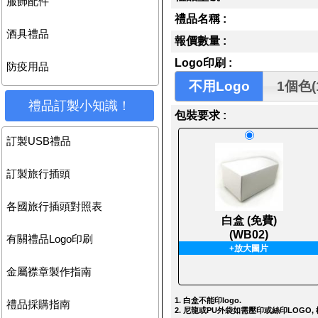
服飾配件
禮品名稱 :
酒具禮品
報價數量 :
Logo印刷 :
防疫用品
不用Logo
1個色(
禮品訂製小知識！
包裝要求 :
訂製USB禮品
訂製旅行插頭
各國旅行插頭對照表
白盒 (免費)
(WB02)
有關禮品Logo印刷
+放大圖片
金屬襟章製作指南
1. 白盒不能印logo.
禮品採購指南
2. 尼龍或PU外袋如需壓印或絲印LOGO, 